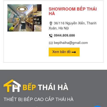
SHOWROOM BẾP THÁI
HÀ
36/116 Nguyễn Xiển, Thanh
Xuân, Hà Nội
0944.809.686
bepthaiha@gmail.com
Xem bản đồ
THIẾT BỊ BẾP CAO CẤP THÁI HÀ