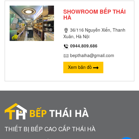
SHOWROOM BẾP THÁI
HÀ
36/116 Nguyễn Xiển, Thanh
Xuân, Hà Nội
0944.809.686
bepthaiha@gmail.com
Xem bản đồ
THIẾT BỊ BẾP CAO CẤP THÁI HÀ