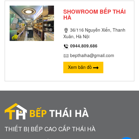
SHOWROOM BẾP THÁI
HÀ
36/116 Nguyễn Xiển, Thanh
Xuân, Hà Nội
0944.809.686
bepthaiha@gmail.com
Xem bản đồ
THIẾT BỊ BẾP CAO CẤP THÁI HÀ