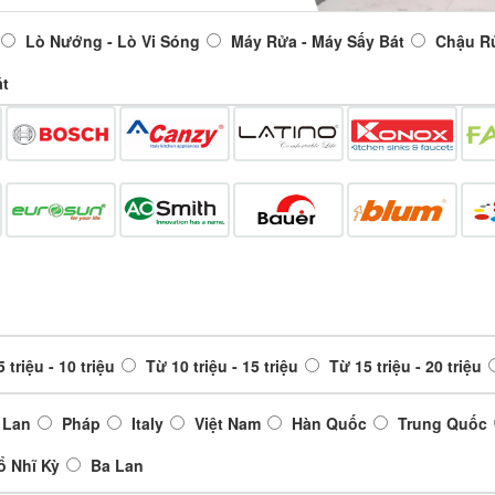
Lò Nướng - Lò Vi Sóng
Máy Rửa - Máy Sấy Bát
Chậu R
át
 triệu - 10 triệu
Từ 10 triệu - 15 triệu
Từ 15 triệu - 20 triệu
 Lan
Pháp
Italy
Việt Nam
Hàn Quốc
Trung Quốc
ổ Nhĩ Kỳ
Ba Lan