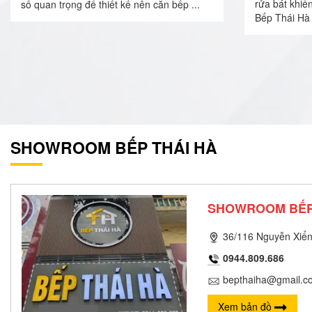
rửa bát khiế
số quan trọng để thiết kế nên căn bếp ...
Bếp Thái Hà 
SHOWROOM BẾP THÁI HÀ
SHOWROOM BẾP
36/116 Nguyễn Xiển
0944.809.686
bepthaiha@gmail.c
Xem bản đồ