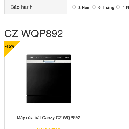
Bảo hành
2 Năm
6 Tháng
1 
CZ WQP892
-45%
Máy rửa bát Canzy CZ WQP892