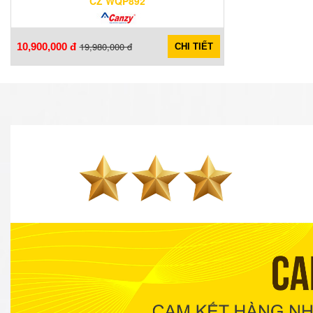
CZ WQP892
19,980,000 đ
10,900,000 đ
CHI TIẾT