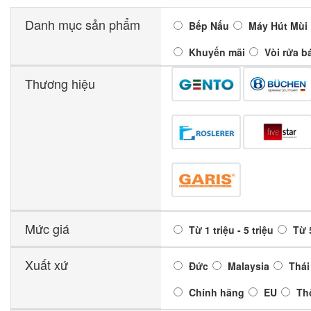
Danh mục sản phẩm
Bếp Nấu
Máy Hút Mùi
Khuyến mãi
Vòi rửa b
Thương hiệu
Mức giá
Từ 1 triệu - 5 triệu
Từ 5
Xuất xứ
Đức
Malaysia
Thái
Chính hãng
EU
Th