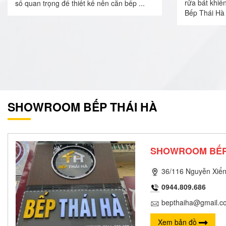
rửa bát khiế
số quan trọng để thiết kế nên căn bếp ...
Bếp Thái Hà 
SHOWROOM BẾP THÁI HÀ
SHOWROOM BẾP
36/116 Nguyễn Xiển
0944.809.686
bepthaiha@gmail.c
Xem bản đồ