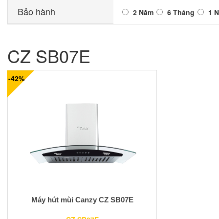
Bảo hành
2 Năm
6 Tháng
1 
CZ SB07E
-42%
Máy hút mùi Canzy CZ SB07E