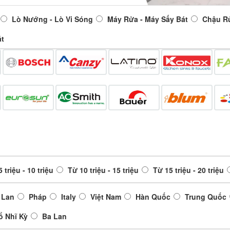
Lò Nướng - Lò Vi Sóng
Máy Rửa - Máy Sấy Bát
Chậu R
át
 triệu - 10 triệu
Từ 10 triệu - 15 triệu
Từ 15 triệu - 20 triệu
 Lan
Pháp
Italy
Việt Nam
Hàn Quốc
Trung Quốc
ổ Nhĩ Kỳ
Ba Lan