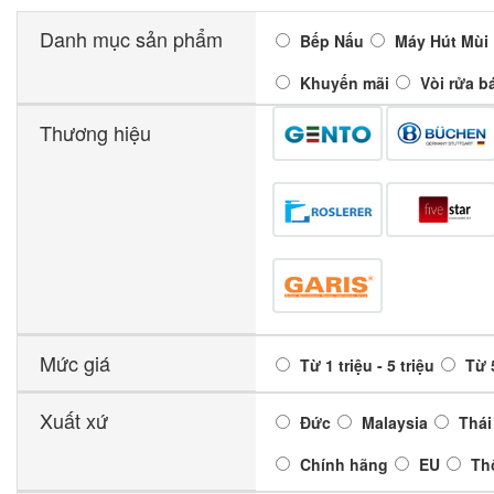
Danh mục sản phẩm
Bếp Nấu
Máy Hút Mùi
Khuyến mãi
Vòi rửa b
Thương hiệu
Mức giá
Từ 1 triệu - 5 triệu
Từ 5
Xuất xứ
Đức
Malaysia
Thái
Chính hãng
EU
Th