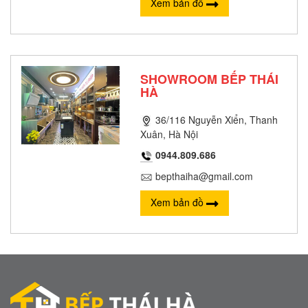
Xem bản đồ
SHOWROOM BẾP THÁI
HÀ
36/116 Nguyễn Xiển, Thanh
Xuân, Hà Nội
0944.809.686
bepthaiha@gmail.com
Xem bản đồ