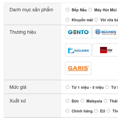
Danh mục sản phẩm
Bếp Nấu
Máy Hút Mùi
Khuyến mãi
Vòi rửa b
Thương hiệu
Mức giá
Từ 1 triệu - 5 triệu
Từ 5
Xuất xứ
Đức
Malaysia
Thái
Chính hãng
EU
Th