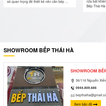
rửa bát khiế
số quan trọng để thiết kế nên căn bếp ...
Bếp Thái Hà 
SHOWROOM BẾP THÁI HÀ
SHOWROOM BẾP
36/116 Nguyễn Xiển
0944.809.686
bepthaiha@gmail.c
Xem bản đồ