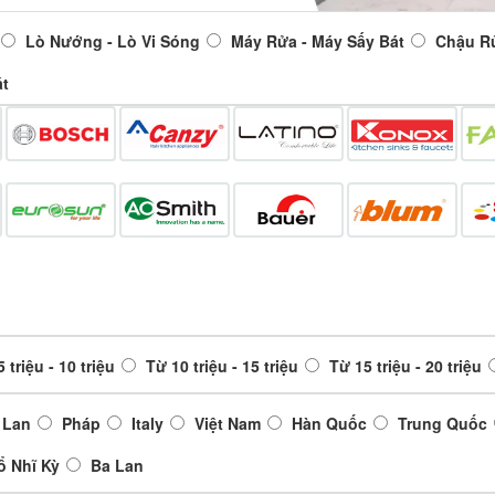
Lò Nướng - Lò Vi Sóng
Máy Rửa - Máy Sấy Bát
Chậu R
át
 triệu - 10 triệu
Từ 10 triệu - 15 triệu
Từ 15 triệu - 20 triệu
 Lan
Pháp
Italy
Việt Nam
Hàn Quốc
Trung Quốc
ổ Nhĩ Kỳ
Ba Lan