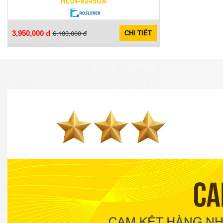
RL04-8245DA
6,180,000 đ
3,950,000 đ
CHI TIẾT