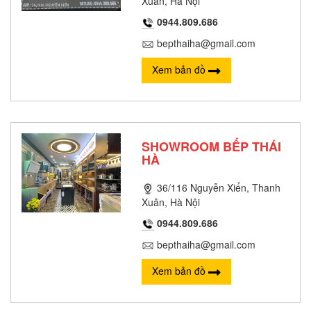
Xuân, Hà Nội
0944.809.686
bepthaiha@gmail.com
Xem bản đồ
SHOWROOM BẾP THÁI
HÀ
36/116 Nguyễn Xiển, Thanh
Xuân, Hà Nội
0944.809.686
bepthaiha@gmail.com
Xem bản đồ