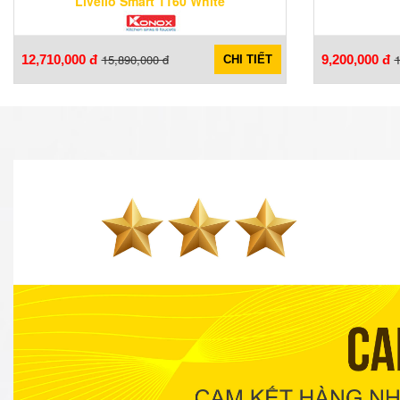
Livello Smart 1160 White
15,890,000 đ
1
12,710,000 đ
9,200,000 đ
CHI TIẾT