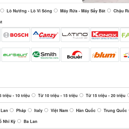
Lò Nướng - Lò Vi Sóng
Máy Rửa - Máy Sấy Bát
Chậu R
át
 triệu - 10 triệu
Từ 10 triệu - 15 triệu
Từ 15 triệu - 20 triệu
 Lan
Pháp
Italy
Việt Nam
Hàn Quốc
Trung Quốc
ổ Nhĩ Kỳ
Ba Lan