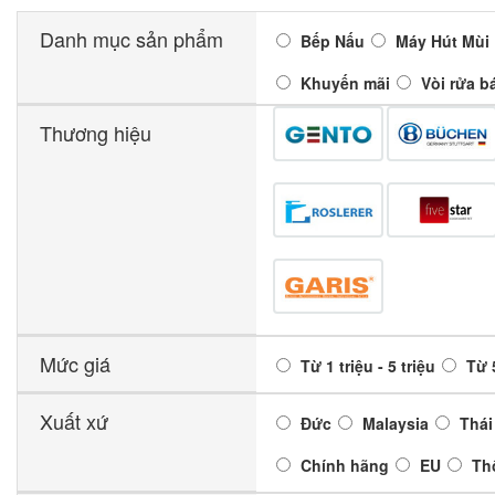
Danh mục sản phẩm
Bếp Nấu
Máy Hút Mùi
Khuyến mãi
Vòi rửa b
Thương hiệu
Mức giá
Từ 1 triệu - 5 triệu
Từ 5
Xuất xứ
Đức
Malaysia
Thái
Chính hãng
EU
Th