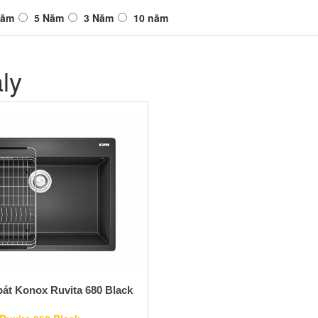
Năm
5 Năm
3 Năm
10 năm
ly
át Konox Ruvita 680 Black