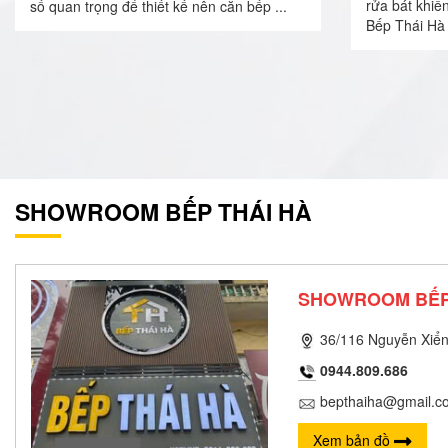
rửa bát khiế
số quan trọng để thiết kế nên căn bếp ...
Bếp Thái Hà 
SHOWROOM BẾP THÁI HÀ
SHOWROOM BẾP
36/116 Nguyễn Xiển
0944.809.686
bepthaiha@gmail.c
Xem bản đồ