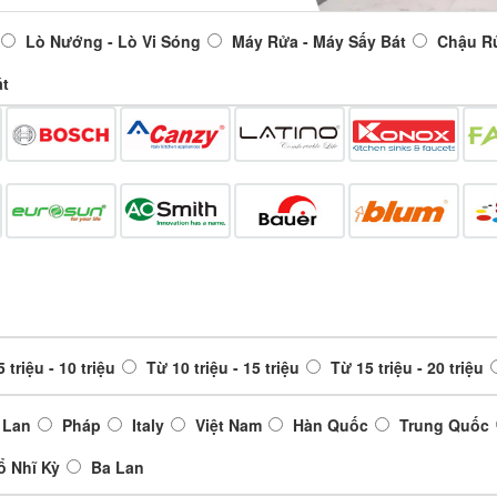
Lò Nướng - Lò Vi Sóng
Máy Rửa - Máy Sấy Bát
Chậu R
át
 triệu - 10 triệu
Từ 10 triệu - 15 triệu
Từ 15 triệu - 20 triệu
 Lan
Pháp
Italy
Việt Nam
Hàn Quốc
Trung Quốc
ổ Nhĩ Kỳ
Ba Lan