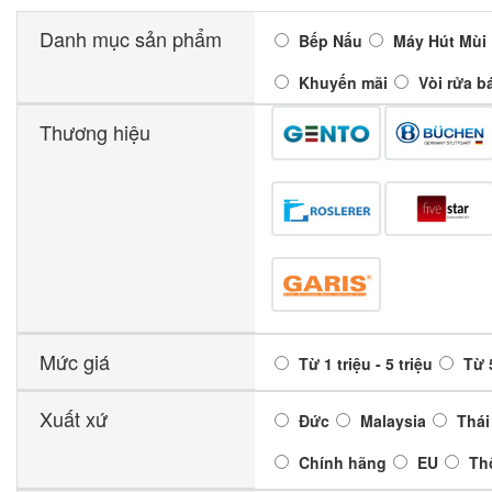
Danh mục sản phẩm
Bếp Nấu
Máy Hút Mùi
Khuyến mãi
Vòi rửa b
Thương hiệu
Mức giá
Từ 1 triệu - 5 triệu
Từ 5
Xuất xứ
Đức
Malaysia
Thái
Chính hãng
EU
Th