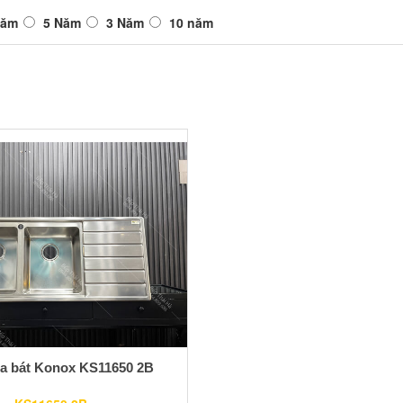
Năm
5 Năm
3 Năm
10 năm
a bát Konox KS11650 2B