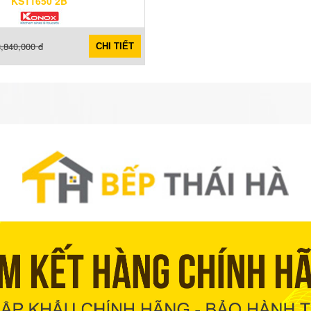
KS11650 2B
,840,000 đ
CHI TIẾT