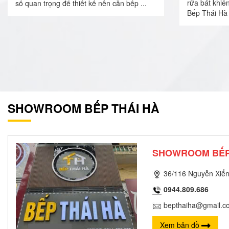
rửa bát khiế
số quan trọng để thiết kế nên căn bếp ...
Bếp Thái Hà 
SHOWROOM BẾP THÁI HÀ
SHOWROOM BẾP
36/116 Nguyễn Xiển
0944.809.686
bepthaiha@gmail.c
Xem bản đồ