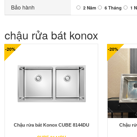
Bảo hành
2 Năm
6 Tháng
1 
chậu rửa bát konox
-20%
-20%
Chậu rửa bát Konox CUBE 8144DU
Chậu rử