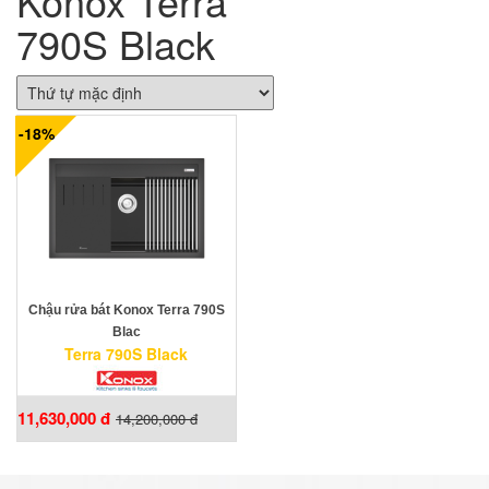
Konox Terra
790S Black
-18%
Chậu rửa bát Konox Terra 790S
Blac
Terra 790S Black
11,630,000 đ
14,200,000 đ