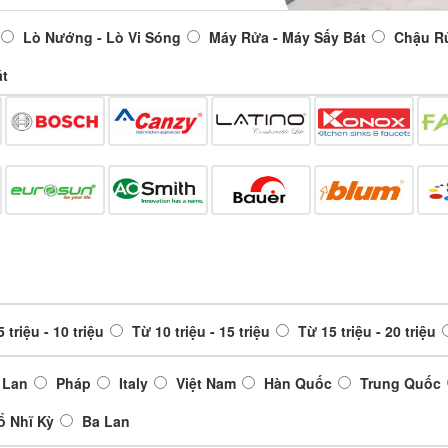
Lò Nướng - Lò Vi Sóng
Máy Rửa - Máy Sấy Bát
Chậu R
át
 triệu - 10 triệu
Từ 10 triệu - 15 triệu
Từ 15 triệu - 20 triệu
 Lan
Pháp
Italy
Việt Nam
Hàn Quốc
Trung Quốc
ổ Nhĩ Kỳ
Ba Lan