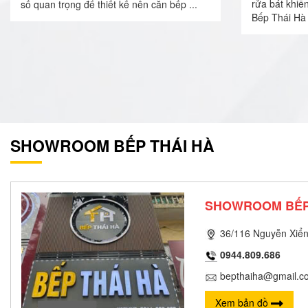
rửa bát khiế
số quan trọng để thiết kế nên căn bếp ...
Bếp Thái Hà 
SHOWROOM BẾP THÁI HÀ
SHOWROOM BẾP
36/116 Nguyễn Xiển
0944.809.686
bepthaiha@gmail.c
Xem bản đồ