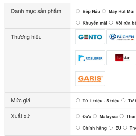
Danh mục sản phẩm
Bếp Nấu
Máy Hút Mùi
Khuyến mãi
Vòi rửa b
Thương hiệu
Mức giá
Từ 1 triệu - 5 triệu
Từ 5
Xuất xứ
Đức
Malaysia
Thái
Chính hãng
EU
Th