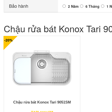
Bảo hành
2 Năm
6 Tháng
1 
Chậu rửa bát Konox Tari 
-20%
Chậu rửa bát Konox Tari 9051SM