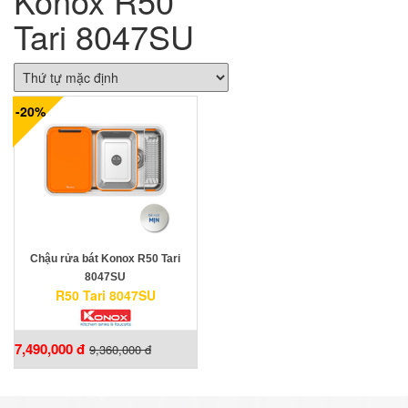
Konox R50
Tari 8047SU
-20%
Chậu rửa bát Konox R50 Tari
8047SU
R50 Tari 8047SU
7,490,000 đ
9,360,000 đ