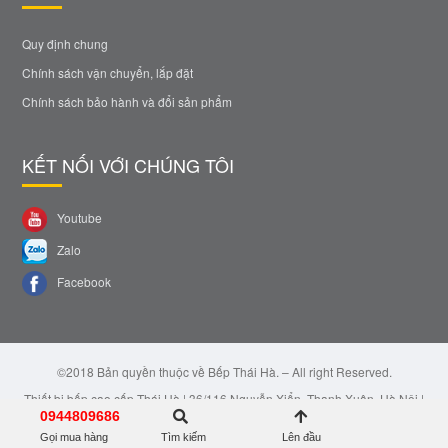
Quy định chung
Chính sách vận chuyển, lắp đặt
Chính sách bảo hành và đổi sản phẩm
KẾT NỐI VỚI CHÚNG TÔI
Youtube
Zalo
Facebook
©2018 Bản quyền thuộc về Bếp Thái Hà. – All right Reserved.
Thiết bị bếp cao cấp Thái Hà | 36/116 Nguyễn Xiển, Thanh Xuân, Hà Nội |
Email: bepthaiha@gmail.com | Hotline: 0944.809.686
0944809686
Gọi mua hàng
Tìm kiếm
Lên đầu