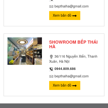
bepthaiha@gmail.com
Xem bản đồ
SHOWROOM BẾP THÁI
HÀ
36/116 Nguyễn Xiển, Thanh
Xuân, Hà Nội
0944.809.686
bepthaiha@gmail.com
Xem bản đồ