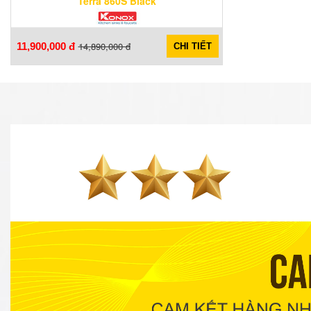
Terra 860S Black
14,890,000 đ
11,900,000 đ
CHI TIẾT