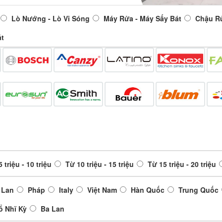
Lò Nướng - Lò Vi Sóng
Máy Rửa - Máy Sấy Bát
Chậu R
át
 triệu - 10 triệu
Từ 10 triệu - 15 triệu
Từ 15 triệu - 20 triệu
 Lan
Pháp
Italy
Việt Nam
Hàn Quốc
Trung Quốc
ổ Nhĩ Kỳ
Ba Lan