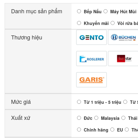
Danh mục sản phẩm
Bếp Nấu
Máy Hút Mùi
Khuyến mãi
Vòi rửa b
Thương hiệu
Mức giá
Từ 1 triệu - 5 triệu
Từ 5
Xuất xứ
Đức
Malaysia
Thái
Chính hãng
EU
Th