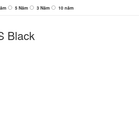
Năm
5 Năm
3 Năm
10 năm
S Black