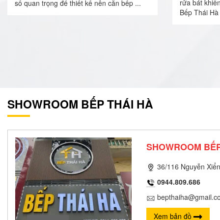
rửa bát khiế
số quan trọng để thiết kế nên căn bếp ...
Bếp Thái Hà 
SHOWROOM BẾP THÁI HÀ
SHOWROOM BẾP
36/116 Nguyễn Xiển
0944.809.686
bepthaiha@gmail.c
Xem bản đồ