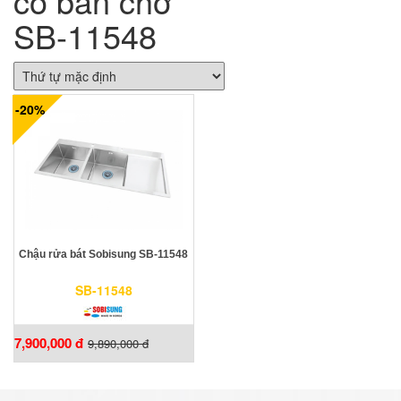
có bàn chờ
SB-11548
-20%
Chậu rửa bát Sobisung SB-11548
SB-11548
7,900,000 đ
9,890,000 đ