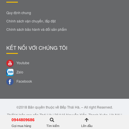
Quy định chung
Chính sách vận chuyển, lắp đặt
Chính sách bảo hành và đổi sản phẩm
KẾT NỐI VỚI CHÚNG TÔI
Youtube
Zalo
Facebook
©2018 Bản quyền thuộc về Bếp Thái Hà. – All right Reserved.
Thiết bị bếp cao cấp Thái Hà | 36/116 Nguyễn Xiển, Thanh Xuân, Hà Nội |
Email: bepthaiha@gmail.com | Hotline: 0944.809.686
0944809686
Gọi mua hàng
Tìm kiếm
Lên đầu