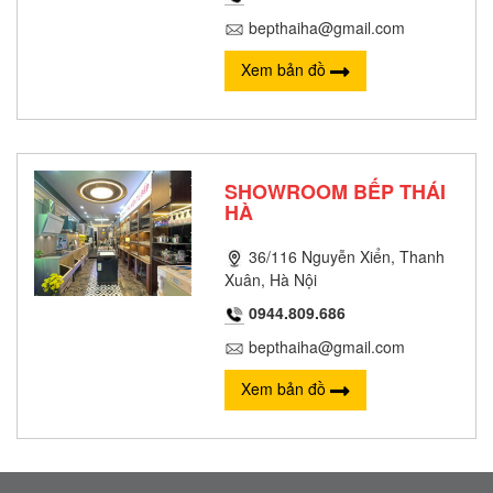
bepthaiha@gmail.com
Xem bản đồ
SHOWROOM BẾP THÁI
HÀ
36/116 Nguyễn Xiển, Thanh
Xuân, Hà Nội
0944.809.686
bepthaiha@gmail.com
Xem bản đồ