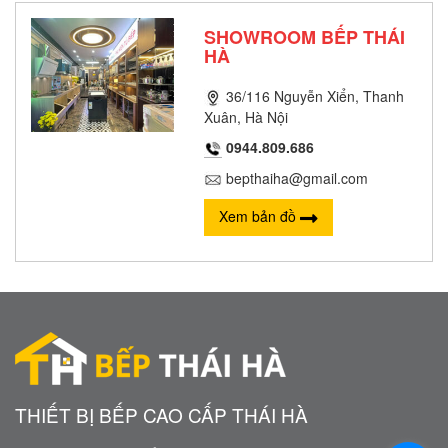
SHOWROOM BẾP THÁI
HÀ
36/116 Nguyễn Xiển, Thanh
Xuân, Hà Nội
0944.809.686
bepthaiha@gmail.com
Xem bản đồ
THIẾT BỊ BẾP CAO CẤP THÁI HÀ