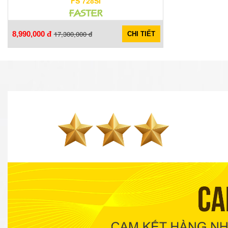
FS 728SI
17,300,000 đ
8,990,000 đ
CHI TIẾT