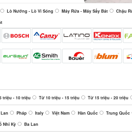
Lò Nướng - Lò Vi Sóng
Máy Rửa - Máy Sấy Bát
Chậu R
át
 triệu - 10 triệu
Từ 10 triệu - 15 triệu
Từ 15 triệu - 20 triệu
 Lan
Pháp
Italy
Việt Nam
Hàn Quốc
Trung Quốc
ổ Nhĩ Kỳ
Ba Lan