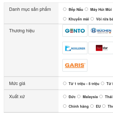
Danh mục sản phẩm
Bếp Nấu
Máy Hút Mùi
Khuyến mãi
Vòi rửa b
Thương hiệu
Mức giá
Từ 1 triệu - 5 triệu
Từ 5
Xuất xứ
Đức
Malaysia
Thái
Chính hãng
EU
Th