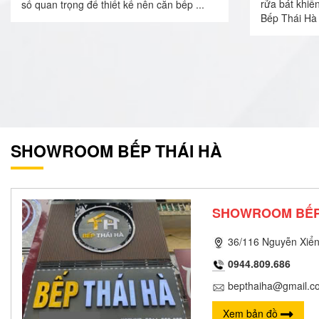
rửa bát khiế
số quan trọng để thiết kế nên căn bếp ...
Bếp Thái Hà 
SHOWROOM BẾP THÁI HÀ
SHOWROOM BẾP
36/116 Nguyễn Xiển
0944.809.686
bepthaiha@gmail.c
Xem bản đồ