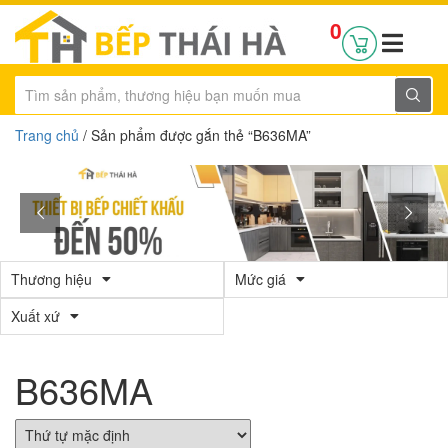
0
Trang chủ
/ Sản phẩm được gắn thẻ “B636MA”
Thương hiệu
Mức giá
Xuất xứ
B636MA