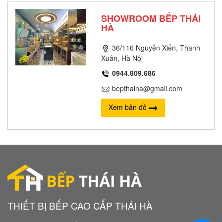
SHOWROOM BẾP THÁI
HÀ
36/116 Nguyễn Xiển, Thanh
Xuân, Hà Nội
0944.809.686
bepthaiha@gmail.com
Xem bản đồ
THIẾT BỊ BẾP CAO CẤP THÁI HÀ