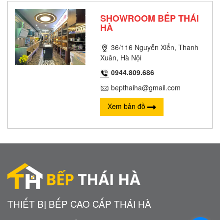
SHOWROOM BẾP THÁI
HÀ
36/116 Nguyễn Xiển, Thanh
Xuân, Hà Nội
0944.809.686
bepthaiha@gmail.com
Xem bản đồ
THIẾT BỊ BẾP CAO CẤP THÁI HÀ