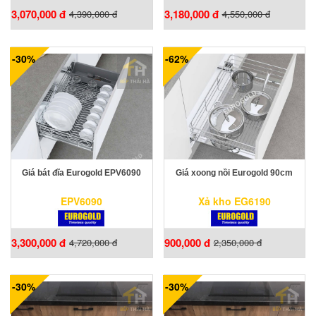
3,070,000 đ
3,180,000 đ
4,390,000 đ
4,550,000 đ
-30%
-62%
Giá bát đĩa Eurogold EPV6090
Giá xoong nồi Eurogold 90cm
EPV6090
Xả kho EG6190
3,300,000 đ
900,000 đ
4,720,000 đ
2,350,000 đ
-30%
-30%