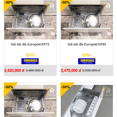
-30%
-30%
Giá bát đĩa Eurogold EP75
Giá bát đĩa Eurogold EP80
EP75
EP80
2,420,000 đ
2,470,000 đ
3,460,000 đ
3,530,000 đ
-30%
-30%