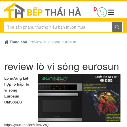
0
/
review lò vi sóng eurosun
Trang chủ
review lò vi sóng eurosun
Lò nướng kết
hợp lò hấp, lò
vi sóng
Eurosun
OMS36EG
https://youtu.be/ibr5rJvn7WQ