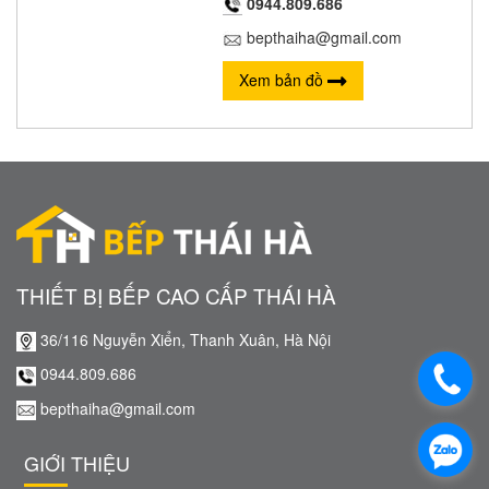
0944.809.686
bepthaiha@gmail.com
Xem bản đồ
THIẾT BỊ BẾP CAO CẤP THÁI HÀ
36/116 Nguyễn Xiển, Thanh Xuân, Hà Nội
0944.809.686
bepthaiha@gmail.com
GIỚI THIỆU