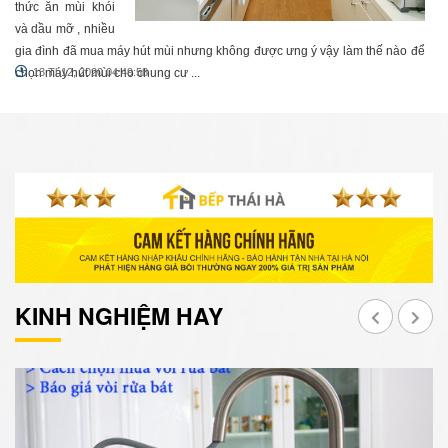
thức ăn mùi khói
và dầu mỡ , nhiều
gia đình đã mua máy hút mùi nhưng không được ưng ý vậy làm thế nào để
chọn máy hút mùi cho chung cư ...
13 Th12, 2020 04:49:58
KINH NGHIỆM HAY