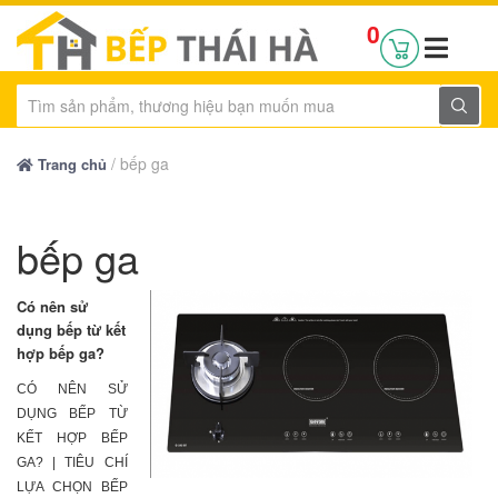
0
/
bếp ga
Trang chủ
bếp ga
Có nên sử
dụng bếp từ kết
hợp bếp ga?
CÓ NÊN SỬ
DỤNG BẾP TỪ
KẾT HỢP BẾP
GA? | TIÊU CHÍ
LỰA CHỌN BẾP