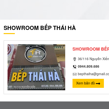
SHOWROOM BẾP THÁI HÀ
SHOWROOM BẾP
36/116 Nguyễn Xiển
0944.809.686
bepthaiha@gmail.c
Xem bản đồ