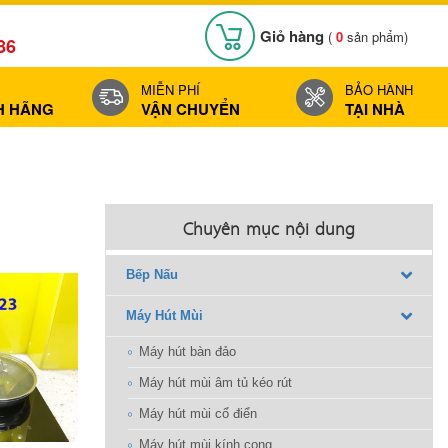
Giỏ hàng
(
0
sản phẩm)
86
MIỄN PHÍ
BẢO HÀNH
H HÃNG
VẬN CHUYỂN
TẠI NHÀ
Chuyên mục nội dung
Bếp Nấu
Máy Hút Mùi
Máy hút bàn đảo
Máy hút mùi âm tủ kéo rút
Máy hút mùi cổ điển
Máy hút mùi kính cong