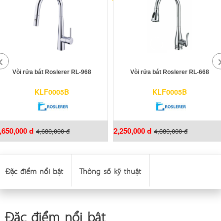
Vòi rửa bát Roslerer RL-968
Vòi rửa bát Roslerer RL-668
KLF0005B
KLF0005B
,650,000 đ
2,250,000 đ
4,680,000 đ
4,380,000 đ
Đặc điểm nổi bật
Thông số kỹ thuật
Đặc điểm nổi bật