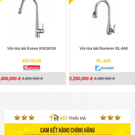
Vòi rửa bát Konox KN1901N
Vòi rửa bát Roslerer RL-668
KN1901N
RL-668
,400,000 đ
2,250,000 đ
4,250,000 đ
4,380,000 đ