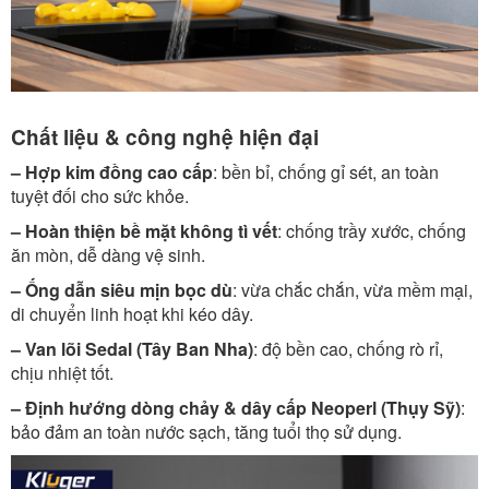
Chất liệu & công nghệ hiện đại
– Hợp kim đồng cao cấp
: bền bỉ, chống gỉ sét, an toàn
tuyệt đối cho sức khỏe.
– Hoàn thiện bề mặt không tì vết
: chống trầy xước, chống
ăn mòn, dễ dàng vệ sinh.
– Ống dẫn siêu mịn bọc dù
: vừa chắc chắn, vừa mềm mại,
di chuyển linh hoạt khi kéo dây.
– Van lõi Sedal (Tây Ban Nha)
: độ bền cao, chống rò rỉ,
chịu nhiệt tốt.
– Định hướng dòng chảy & dây cấp Neoperl (Thụy Sỹ)
:
bảo đảm an toàn nước sạch, tăng tuổi thọ sử dụng.