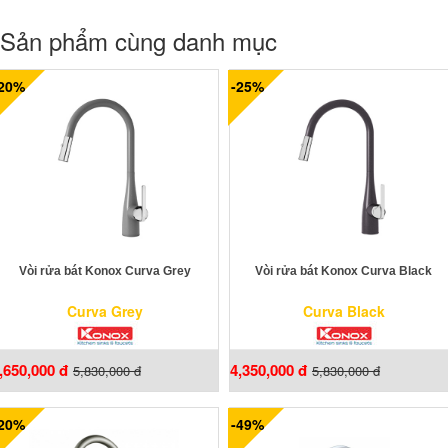
Sản phẩm cùng danh mục
-20%
-25%
Vòi rửa bát Konox Curva Grey
Vòi rửa bát Konox Curva Black
Curva Grey
Curva Black
,650,000 đ
4,350,000 đ
5,830,000 đ
5,830,000 đ
-20%
-49%