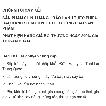
——————————–
CHÚNG TÔI CAM KẾT
SẢN PHẨM CHÍNH HÃNG – BẢO HÀNH THEO PHIẾU
BẢO HÀNH / TEM ĐIỆN TỬ THEO TỪNG LOẠI SẢN
PHẨM
PHÁT HIỆN HÀNG GIẢ BỒI THƯỜNG NGAY 200% GIÁ
TRỊ SẢN PHẨM
———————————
Bếp Thái Hà chuyên cung cấp:
☑️ Bếp từ, máy hút mùi nhập khẩu Đức, Malaysia, Thái Lan,
Trung Quốc
☑️ Lò nướng, lò vi sóng, máy rửa bát, máy sấy bát
☑️ Chậu, vòi rửa bát nhập khẩu
☑️ Phụ kiện tủ bếp: giá bát, giá xoong nồi, giá dao thớt, giá
gia vị, tủ kho, tay nâng, thùng rác, thùng gạo âm tủ…..