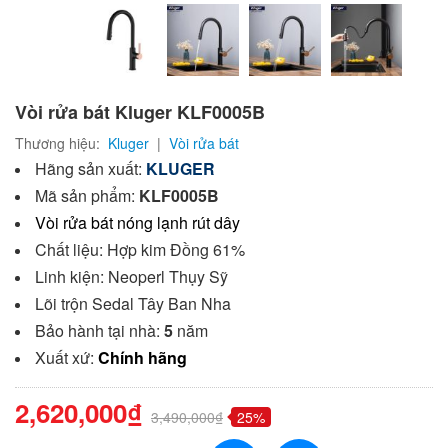
Vòi rửa bát Kluger KLF0005B
Thương hiệu:
Kluger
|
Vòi rửa bát
Hãng sản xuất:
KLUGER
Mã sản phẩm:
KLF0005B
Vòi rửa bát nóng lạnh rút dây
Chất liệu: Hợp kim Đồng 61%
Linh kiện: Neoperl Thụy Sỹ
Lõi trộn Sedal Tây Ban Nha
Bảo hành tại nhà:
5
năm
Xuất xứ:
Chính hãng
2,620,000₫
3,490,000₫
25%