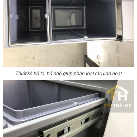
Thiết kế hố to, hố nhỏ giúp phân loại rác linh hoạt