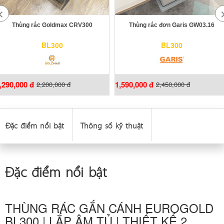
Thùng rác Goldmax CRV300
Thùng rác đơn Garis GW03.16
BL300
BL300
,290,000 đ
1,590,000 đ
2,200,000 đ
2,450,000 đ
Đặc điểm nổi bật
Thông số kỹ thuật
Đặc điểm nổi bật
THÙNG RÁC GẮN CÁNH EUROGOLD
BL300 | LẮP ÂM TỦ | THIẾT KẾ 2