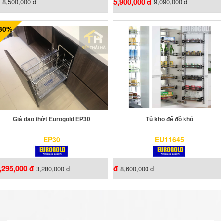
5,900,000 đ
8,500,000 đ
9,090,000 đ
-30%
Giá dao thớt Eurogold EP30
Tủ kho để đồ khô
EP30
EU11645
,295,000 đ
đ
3,280,000 đ
8,600,000 đ