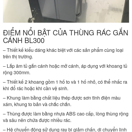
ĐIỂM NỔI BẬT CỦA THÙNG RÁC GẮN
CÁNH BL300
– Thiết kế kiểu dáng khác biệt với các sản phẩm cùng loại
trên thị trường.
– Lắp âm tủ gắn cánh hoặc mở cánh, áp dụng với khoang tủ
rộng 300mm.
– Thiết kế 2 khoang gồm 1 hố to và 1 hố nhỏ, có thể nhấc ra
khi đổ rác hoặc khi cần vệ sinh.
– Khung làm bằng chất liệu thép được sơn tĩnh điện màu
xám, khung to bản và chắc chắn.
– Thùng được làm bằng nhựa ABS cao cấp, lòng thùng rộng
và sâu nên chứa được nhiều rác.
– Hệ chuyển động sử dụng ray bi giảm chấn, di chuyển linh