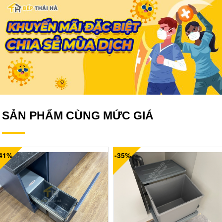
SẢN PHẨM CÙNG MỨC GIÁ
-41%
-35%