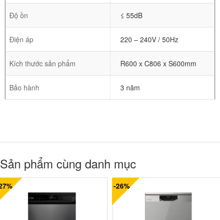
Độ ồn
≤ 55dB
Điện áp
220 – 240V / 50Hz
Kích thước sản phẩm
R600 x C806 x S600mm
Bảo hành
3 năm
Sản phẩm cùng danh mục
-27%
-26%