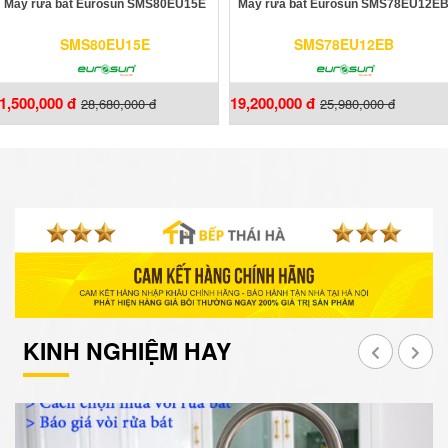
Máy rửa bát Eurosun SMS80EU15E
Máy rửa bát Eurosun SMS78EU12E
SMS80EU15E
SMS78EU12EB
1,500,000 đ
19,200,000 đ
28,680,000 đ
25,980,000 đ
KINH NGHIỆM HAY