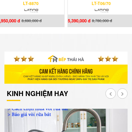
LT-8870
LT-T06/70
,950,000 đ
5,390,000 đ
8,690,000 đ
8,780,000 đ
KINH NGHIỆM HAY