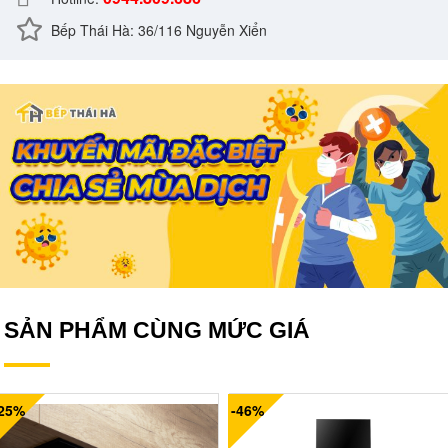
Bếp Thái Hà: 36/116 Nguyễn Xiển
SẢN PHẨM CÙNG MỨC GIÁ
-25%
-46%