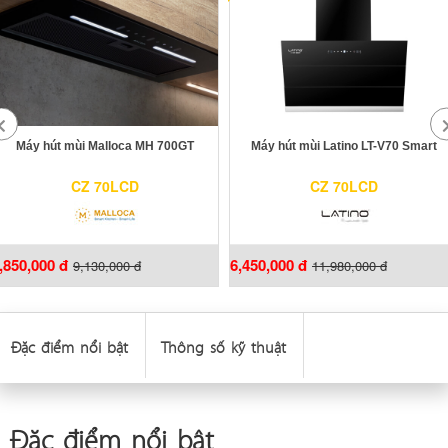
Máy hút mùi Malloca MH 700GT
Máy hút mùi Latino LT-V70 Smart
CZ 70LCD
CZ 70LCD
,850,000 đ
6,450,000 đ
9,130,000 đ
11,980,000 đ
Đặc điểm nổi bật
Thông số kỹ thuật
Đặc điểm nổi bật