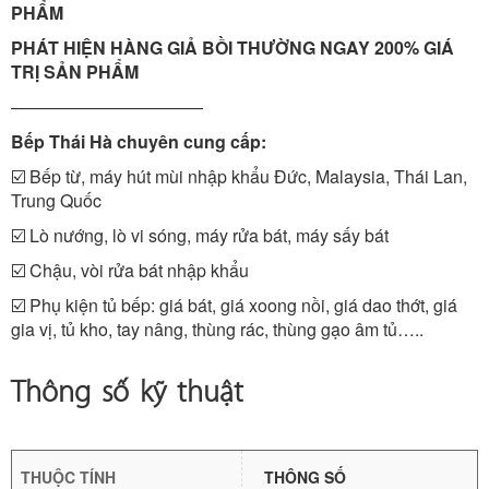
PHẨM
PHÁT HIỆN HÀNG GIẢ BỒI THƯỜNG NGAY 200% GIÁ
TRỊ SẢN PHẨM
———————————
Bếp Thái Hà chuyên cung cấp:
☑️ Bếp từ, máy hút mùi nhập khẩu Đức, Malaysia, Thái Lan,
Trung Quốc
☑️ Lò nướng, lò vi sóng, máy rửa bát, máy sấy bát
☑️ Chậu, vòi rửa bát nhập khẩu
☑️ Phụ kiện tủ bếp: giá bát, giá xoong nồi, giá dao thớt, giá
gia vị, tủ kho, tay nâng, thùng rác, thùng gạo âm tủ…..
Thông số kỹ thuật
THUỘC TÍNH
THÔNG SỐ