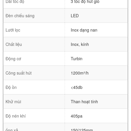
Dải tốc độ
3 tốc độ hút gió
Đèn chiếu sáng
LED
Lưới lọc
Inox dạng nan
Chất liệu
Inox, kính
Động cơ
Turbin
Công suất hút
1200m³/h
Độ ồn
<45db
Khử mùi
Than hoạt tính
Độ nén khí
405pa
ống xả
150/125mm