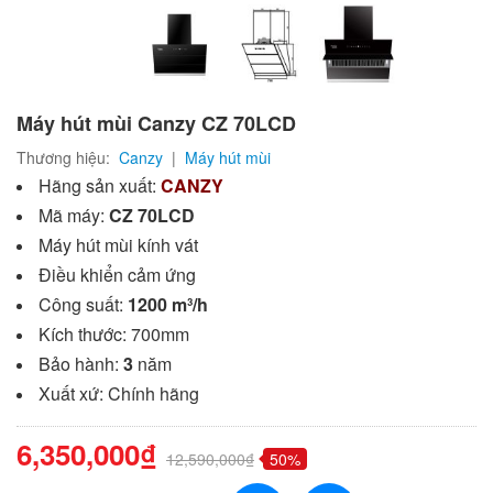
Máy hút mùi Canzy CZ 70LCD
Thương hiệu:
Canzy
|
Máy hút mùi
Hãng sản xuất:
CANZY
Mã máy:
CZ 70LCD
Máy hút mùi kính vát
Điều khiển cảm ứng
Công suất:
1200 m³/h
Kích thước: 700mm
Bảo hành:
3
năm
Xuất xứ: Chính hãng
6,350,000₫
12,590,000₫
50%