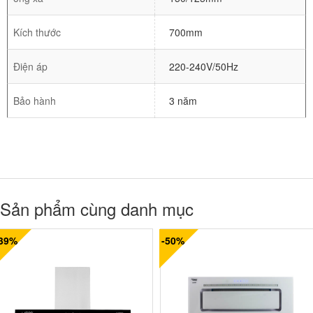
Kích thước
700mm
Điện áp
220-240V/50Hz
Bảo hành
3 năm
Sản phẩm cùng danh mục
-39%
-50%