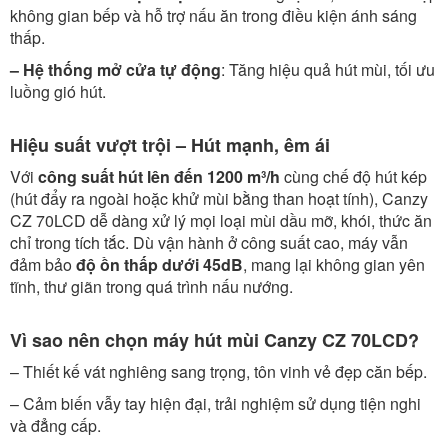
không gian bếp và hỗ trợ nấu ăn trong điều kiện ánh sáng
thấp.
– Hệ thống mở cửa tự động
: Tăng hiệu quả hút mùi, tối ưu
luồng gió hút.
Hiệu suất vượt trội – Hút mạnh, êm ái
Với
công suất hút lên đến 1200 m³/h
cùng chế độ hút kép
(hút đẩy ra ngoài hoặc khử mùi bằng than hoạt tính), Canzy
CZ 70LCD dễ dàng xử lý mọi loại mùi dầu mỡ, khói, thức ăn
chỉ trong tích tắc. Dù vận hành ở công suất cao, máy vẫn
đảm bảo
độ ồn thấp dưới 45dB
, mang lại không gian yên
tĩnh, thư giãn trong quá trình nấu nướng.
Vì sao nên chọn máy hút mùi Canzy CZ 70LCD?
– Thiết kế vát nghiêng sang trọng, tôn vinh vẻ đẹp căn bếp.
– Cảm biến vẫy tay hiện đại, trải nghiệm sử dụng tiện nghi
và đẳng cấp.