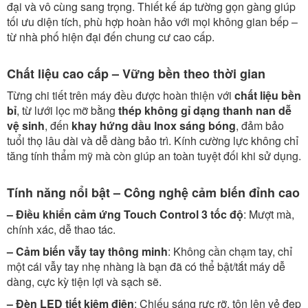
đại và vô cùng sang trọng. Thiết kế áp tường gọn gàng giúp
tối ưu diện tích, phù hợp hoàn hảo với mọi không gian bếp –
từ nhà phố hiện đại đến chung cư cao cấp.
Chất liệu cao cấp – Vững bền theo thời gian
Từng chi tiết trên máy đều được hoàn thiện với
chất liệu bền
bỉ
, từ lưới lọc mỡ bằng
thép không gỉ dạng thanh nan dễ
vệ sinh
, đến
khay hứng dầu Inox sáng bóng
, đảm bảo
tuổi thọ lâu dài và dễ dàng bảo trì. Kính cường lực không chỉ
tăng tính thẩm mỹ mà còn giúp an toàn tuyệt đối khi sử dụng.
Tính năng nổi bật – Công nghệ cảm biến đỉnh cao
– Điều khiển cảm ứng Touch Control 3 tốc độ
: Mượt mà,
chính xác, dễ thao tác.
– Cảm biến vẫy tay thông minh
: Không cần chạm tay, chỉ
một cái vẫy tay nhẹ nhàng là bạn đã có thể bật/tắt máy dễ
dàng, cực kỳ tiện lợi và sạch sẽ.
– Đèn LED tiết kiệm điện
: Chiếu sáng rực rỡ, tôn lên vẻ đẹp