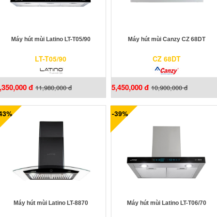
Máy hút mùi Latino LT-T05/90
Máy hút mùi Canzy CZ 68DT
LT-T05/90
CZ 68DT
,350,000 đ
5,450,000 đ
11,980,000 đ
10,900,000 đ
-43%
-39%
Máy hút mùi Latino LT-8870
Máy hút mùi Latino LT-T06/70