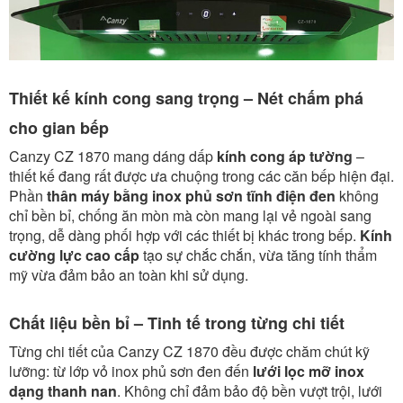
Thiết kế kính cong sang trọng – Nét chấm phá
cho gian bếp
Canzy CZ 1870 mang dáng dấp
kính cong áp tường
–
thiết kế đang rất được ưa chuộng trong các căn bếp hiện đại.
Phần
thân máy bằng inox phủ sơn tĩnh điện đen
không
chỉ bền bỉ, chống ăn mòn mà còn mang lại vẻ ngoài sang
trọng, dễ dàng phối hợp với các thiết bị khác trong bếp.
Kính
cường lực cao cấp
tạo sự chắc chắn, vừa tăng tính thẩm
mỹ vừa đảm bảo an toàn khi sử dụng.
Chất liệu bền bỉ – Tinh tế trong từng chi tiết
Từng chi tiết của Canzy CZ 1870 đều được chăm chút kỹ
lưỡng: từ lớp vỏ inox phủ sơn đen đến
lưới lọc mỡ inox
dạng thanh nan
. Không chỉ đảm bảo độ bền vượt trội, lưới