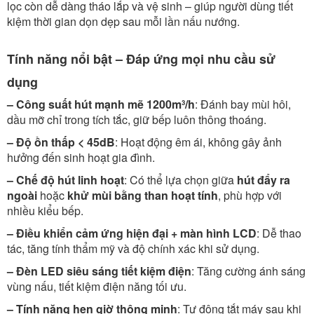
lọc còn dễ dàng tháo lắp và vệ sinh – giúp người dùng tiết
kiệm thời gian dọn dẹp sau mỗi lần nấu nướng.
Tính năng nổi bật – Đáp ứng mọi nhu cầu sử
dụng
– Công suất hút mạnh mẽ 1200m³/h
: Đánh bay mùi hôi,
dầu mỡ chỉ trong tích tắc, giữ bếp luôn thông thoáng.
– Độ ồn thấp < 45dB
: Hoạt động êm ái, không gây ảnh
hưởng đến sinh hoạt gia đình.
– Chế độ hút linh hoạt
: Có thể lựa chọn giữa
hút đẩy ra
ngoài
hoặc
khử mùi bằng than hoạt tính
, phù hợp với
nhiều kiểu bếp.
– Điều khiển cảm ứng hiện đại + màn hình LCD
: Dễ thao
tác, tăng tính thẩm mỹ và độ chính xác khi sử dụng.
– Đèn LED siêu sáng tiết kiệm điện
: Tăng cường ánh sáng
vùng nấu, tiết kiệm điện năng tối ưu.
– Tính năng hẹn giờ thông minh
: Tự động tắt máy sau khi