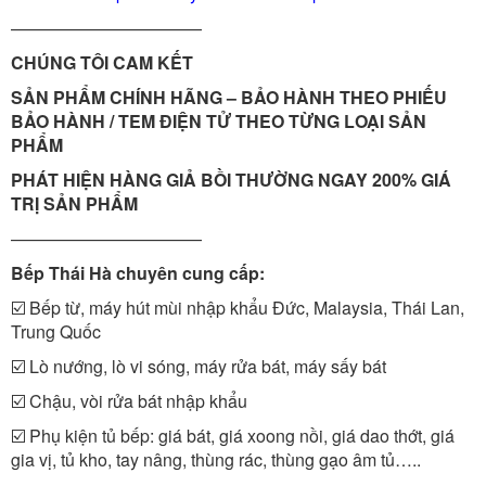
———————————
CHÚNG TÔI CAM KẾT
SẢN PHẨM CHÍNH HÃNG – BẢO HÀNH THEO PHIẾU
BẢO HÀNH / TEM ĐIỆN TỬ THEO TỪNG LOẠI SẢN
PHẨM
PHÁT HIỆN HÀNG GIẢ BỒI THƯỜNG NGAY 200% GIÁ
TRỊ SẢN PHẨM
———————————
Bếp Thái Hà chuyên cung cấp:
☑️ Bếp từ, máy hút mùi nhập khẩu Đức, Malaysia, Thái Lan,
Trung Quốc
☑️ Lò nướng, lò vi sóng, máy rửa bát, máy sấy bát
☑️ Chậu, vòi rửa bát nhập khẩu
☑️ Phụ kiện tủ bếp: giá bát, giá xoong nồi, giá dao thớt, giá
gia vị, tủ kho, tay nâng, thùng rác, thùng gạo âm tủ…..