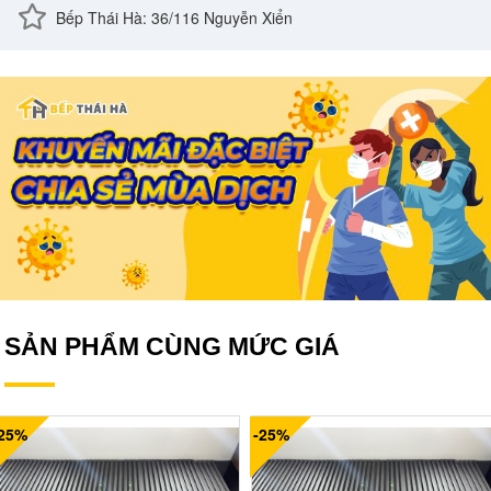
Bếp Thái Hà: 36/116 Nguyễn Xiển
SẢN PHẨM CÙNG MỨC GIÁ
-25%
-25%