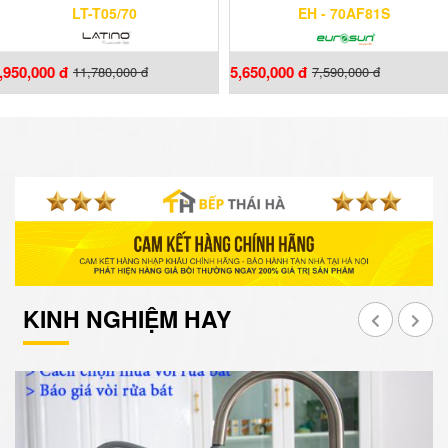
LT-T05/70
EH - 70AF81S
,950,000 đ
5,650,000 đ
11,780,000 đ
7,590,000 đ
KINH NGHIỆM HAY