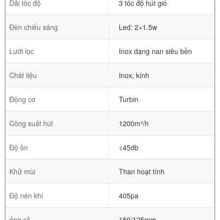
Dải tốc độ
3 tốc độ hút gió
Đèn chiếu sáng
Led: 2×1.5w
Lưới lọc
Inox dạng nan siêu bền
Chất liệu
Inox, kính
Động cơ
Turbin
Công suất hút
1200m³/h
Độ ồn
<45db
Khử mùi
Than hoạt tính
Độ nén khí
405pa
ống xả
150/125mm