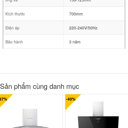
Kích thước
700mm
Điện áp
220-240V/50Hz
Bảo hành
3 năm
Sản phẩm cùng danh mục
-37%
-40%