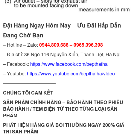
Đặt Hàng Ngay Hôm Nay – Ưu Đãi Hấp Dẫn
Đang Chờ Bạn
– Hotline – Zalo:
0944.809.686 – 0965.396.398
– Địa chỉ: 36 Ngõ 116 Nguyễn Xiển, Thanh Liệt, Hà Nội
– Facebook:
https://www.facebook.com/bepthaiha
– Youtube:
https://www.youtube.com/bepthaiha/video
———————————
CHÚNG TÔI CAM KẾT
SẢN PHẨM CHÍNH HÃNG – BẢO HÀNH THEO PHIẾU
BẢO HÀNH / TEM ĐIỆN TỬ THEO TỪNG LOẠI SẢN
PHẨM
PHÁT HIỆN HÀNG GIẢ BỒI THƯỜNG NGAY 200% GIÁ
TRỊ SẢN PHẨM