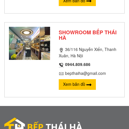
Xem bản đồ
SHOWROOM BẾP THÁI
HÀ
36/116 Nguyễn Xiển, Thanh
Xuân, Hà Nội
0944.809.686
bepthaiha@gmail.com
Xem bản đồ