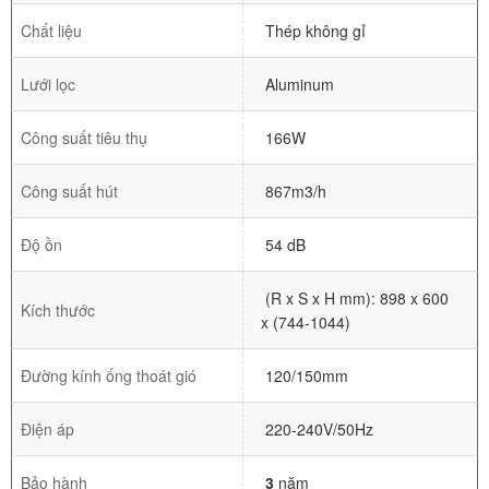
Chất liệu
Thép không gỉ
Lưới lọc
Aluminum
Công suất tiêu thụ
166W
Công suất hút
867m3/h
Độ ồn
54 dB
(R x S x H mm): 898 x 600
Kích thước
x (744-1044)
Đường kính ống thoát gió
120/150mm
Điện áp
220-240V/50Hz
Bảo hành
3
năm