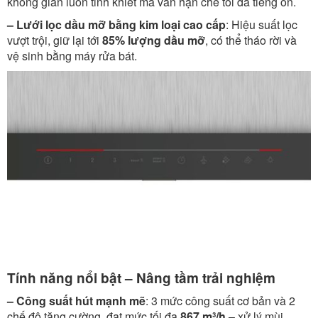
không gian luôn tinh khiết mà vẫn hạn chế tối đa tiếng ồn.
– Lưới lọc dầu mỡ bằng kim loại cao cấp
: Hiệu suất lọc
vượt trội, giữ lại tới
85% lượng dầu mỡ
, có thể tháo rời và
vệ sinh bằng máy rửa bát.
Tính năng nổi bật – Nâng tầm trải nghiệm
– Công suất hút mạnh mẽ
: 3 mức công suất cơ bản và 2
chế độ tăng cường, đạt mức tối đa
867 m³/h
– xử lý mùi