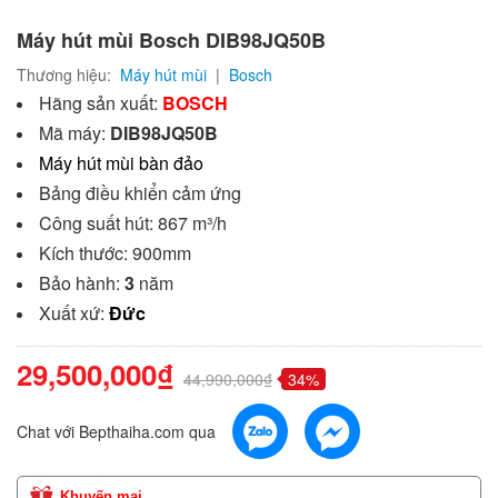
Máy hút mùi Bosch DIB98JQ50B
Thương hiệu:
Máy hút mùi
|
Bosch
Hãng sản xuất:
BOSCH
Mã máy:
DIB98JQ50B
Máy hút mùi bàn đảo
Bảng điều khiển cảm ứng
Công suất hút: 867 m³/h
Kích thước: 900mm
Bảo hành:
3
năm
Xuất xứ:
Đức
29,500,000₫
44,990,000₫
34%
Chat với Bepthaiha.com qua
Khuyến mại