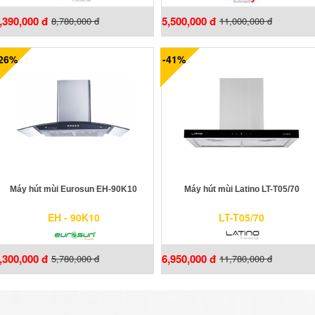
,390,000 đ
5,500,000 đ
8,780,000 đ
11,000,000 đ
-26%
-41%
Máy hút mùi Eurosun EH-90K10
Máy hút mùi Latino LT-T05/70
EH - 90K10
LT-T05/70
,300,000 đ
6,950,000 đ
5,780,000 đ
11,780,000 đ