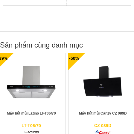
Sản phẩm cùng danh mục
-39%
-50%
Máy hút mùi Latino LT-T06/70
Máy hút mùi Canzy CZ 089D
LT-T06/70
CZ 089D