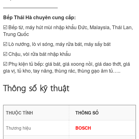
———————————
Bếp Thái Hà chuyên cung cấp:
☑️ Bếp từ, máy hút mùi nhập khẩu Đức, Malaysia, Thái Lan,
Trung Quốc
☑️ Lò nướng, lò vi sóng, máy rửa bát, máy sấy bát
☑️ Chậu, vòi rửa bát nhập khẩu
☑️ Phụ kiện tủ bếp: giá bát, giá xoong nồi, giá dao thớt, giá
gia vị, tủ kho, tay nâng, thùng rác, thùng gạo âm tủ…..
Thông số kỹ thuật
THUỘC TÍNH
THÔNG SỐ
Thương hiệu
BOSCH