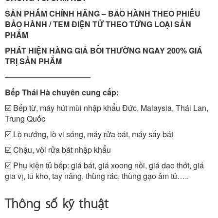
SẢN PHẨM CHÍNH HÃNG – BẢO HÀNH THEO PHIẾU
BẢO HÀNH / TEM ĐIỆN TỬ THEO TỪNG LOẠI SẢN
PHẨM
PHÁT HIỆN HÀNG GIẢ BỒI THƯỜNG NGAY 200% GIÁ
TRỊ SẢN PHẨM
———————————
Bếp Thái Hà chuyên cung cấp:
☑️ Bếp từ, máy hút mùi nhập khẩu Đức, Malaysia, Thái Lan,
Trung Quốc
☑️ Lò nướng, lò vi sóng, máy rửa bát, máy sấy bát
☑️ Chậu, vòi rửa bát nhập khẩu
☑️ Phụ kiện tủ bếp: giá bát, giá xoong nồi, giá dao thớt, giá
gia vị, tủ kho, tay nâng, thùng rác, thùng gạo âm tủ…..
Thông số kỹ thuật