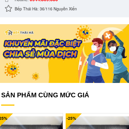
Bếp Thái Hà: 36/116 Nguyễn Xiển
SẢN PHẨM CÙNG MỨC GIÁ
-25%
-25%