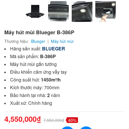
Máy hút mùi Blueger B-386P
Thương hiệu:
Blueger
|
Máy hút mùi
Hãng sản xuất:
BLUEGER
Mã sản phẩm:
B-386P
Máy hút mùi gắn tường
Điều khiển cảm ứng vẫy tay
Công suất hút:
1450m³/h
Kích thước máy: 700mm
Bảo hành tại nhà:
2
năm
Xuất xứ: Chính hãng
4,550,000₫
7,550,000₫
40%