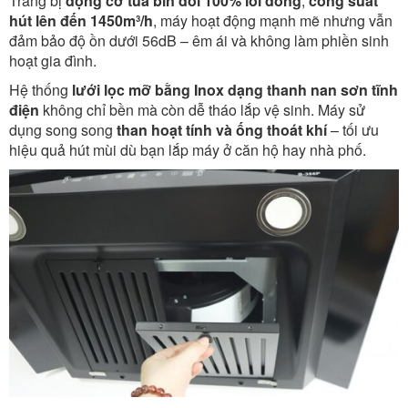
Trang bị
động cơ tua bin đôi 100% lõi đồng
,
công suất
hút lên đến 1450m³/h
, máy hoạt động mạnh mẽ nhưng vẫn
đảm bảo độ ồn dưới 56dB – êm ái và không làm phiền sinh
hoạt gia đình.
Hệ thống
lưới lọc mỡ bằng Inox dạng thanh nan sơn tĩnh
điện
không chỉ bền mà còn dễ tháo lắp vệ sinh. Máy sử
dụng song song
than hoạt tính và ống thoát khí
– tối ưu
hiệu quả hút mùi dù bạn lắp máy ở căn hộ hay nhà phố.