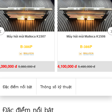
Máy hút mùi Malloca K1507
Máy hút mùi Malloca K1506
B-386P
B-386P
,390,000 đ
4,100,000 đ
5,860,000 đ
5,490,000 đ
Đặc điểm nổi bật
Thông số kỹ thuật
Đặc điểm nổi bật