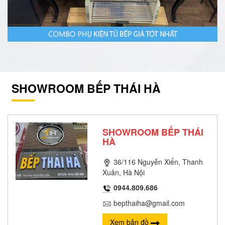
SHOWROOM BẾP THÁI HÀ
SHOWROOM BẾP THÁI
HÀ
36/116 Nguyễn Xiển, Thanh
Xuân, Hà Nội
0944.809.686
bepthaiha@gmail.com
Xem bản đồ