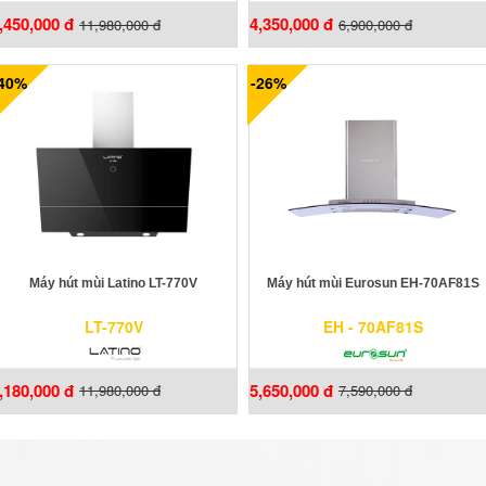
,450,000 đ
4,350,000 đ
11,980,000 đ
6,900,000 đ
-40%
-26%
Máy hút mùi Latino LT-770V
Máy hút mùi Eurosun EH-70AF81S
LT-770V
EH - 70AF81S
,180,000 đ
5,650,000 đ
11,980,000 đ
7,590,000 đ