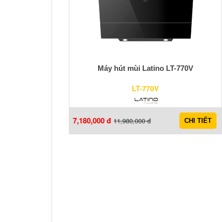
Máy hút mùi Latino LT-770V
LT-770V
7,180,000 đ
11,980,000 đ
CHI TIẾT