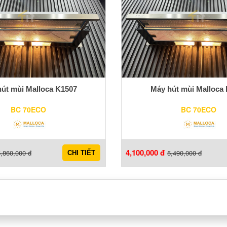
út mùi Malloca K1507
Máy hút mùi Malloca
BC 70ECO
BC 70ECO
4,100,000 đ
,860,000 đ
5,490,000 đ
CHI TIẾT