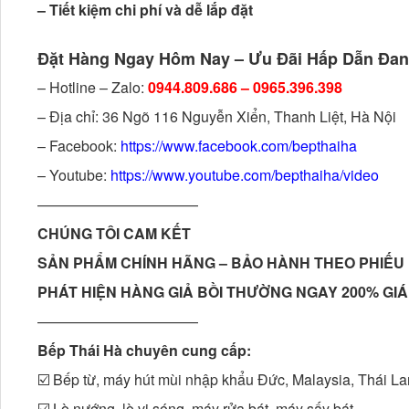
– Tiết kiệm chi phí và dễ lắp đặt
Đặt Hàng Ngay Hôm Nay – Ưu Đãi Hấp Dẫn Đan
– Hotline – Zalo:
0944.809.686 – 0965.396.398
– Địa chỉ: 36 Ngõ 116 Nguyễn Xiển, Thanh Liệt, Hà Nội
– Facebook:
https://www.facebook.com/bepthaiha
– Youtube:
https://www.youtube.com/bepthaiha/video
———————————
CHÚNG TÔI CAM KẾT
SẢN PHẨM CHÍNH HÃNG – BẢO HÀNH THEO PHIẾU 
PHÁT HIỆN HÀNG GIẢ BỒI THƯỜNG NGAY 200% GIÁ
———————————
Bếp Thái Hà chuyên cung cấp:
☑️ Bếp từ, máy hút mùi nhập khẩu Đức, Malaysia, Thái L
☑️ Lò nướng, lò vi sóng, máy rửa bát, máy sấy bát