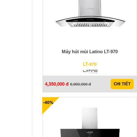
Máy hút mùi Latino LT-970
LT-970
4,350,000 đ
6,900,000 đ
CHI TIẾT
-40%