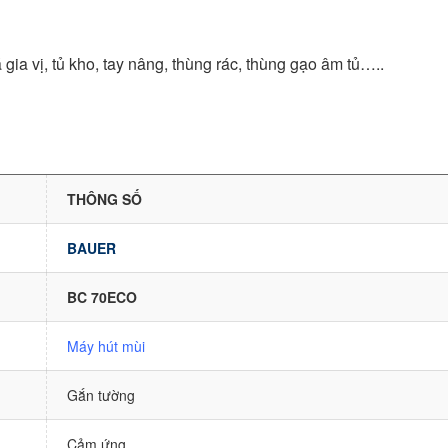
á gia vị, tủ kho, tay nâng, thùng rác, thùng gạo âm tủ…..
THÔNG SỐ
BAUER
BC 70ECO
Máy hút mùi
Gắn tường
Cảm ứng