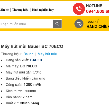
HOTLINE
Liên hệ
Thương hiệu
Kinh nghiệm hay
0944.809.6
CAM KẾT
HÀNG CHÍN
Máy hút mùi Bauer BC 70ECO
Thương hiệu:
Bauer
|
Máy hút mùi
Hãng sản xuất:
BAUER
Mã máy:
BC 70ECO
Máy hút mùi gắn tường
Bảng điều khiển cảm ứng
1200 m³/h
Công suất:
Kích thước: 700mm
Bảo hành:
2
năm
Xuất xứ:
Chính hãng