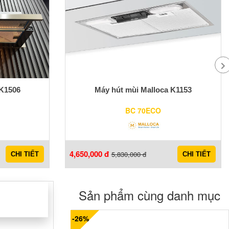
 K1506
Máy hút mùi Malloca K1153
BC 70ECO
4,650,000 đ
5,830,000 đ
CHI TIẾT
CHI TIẾT
Sản phẩm cùng danh mục
-26%