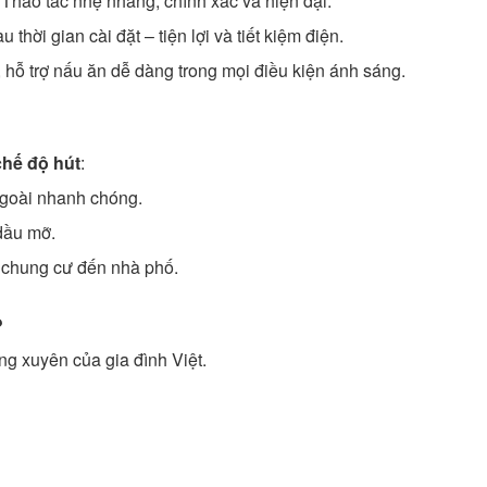
 Thao tác nhẹ nhàng, chính xác và hiện đại.
u thời gian cài đặt – tiện lợi và tiết kiệm điện.
n, hỗ trợ nấu ăn dễ dàng trong mọi điều kiện ánh sáng.
chế độ hút
:
ngoài nhanh chóng.
dầu mỡ.
ừ chung cư đến nhà phố.
?
ng xuyên của gia đình Việt.