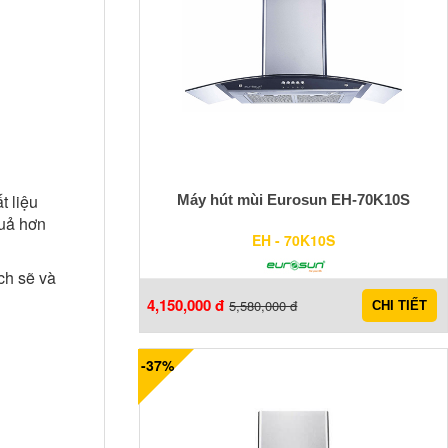
t liệu
Máy hút mùi Eurosun EH-70K10S
quả hơn
EH - 70K10S
ch sẽ và
4,150,000 đ
5,580,000 đ
CHI TIẾT
-37%