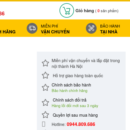
Giỏ hàng
(
0
sản phẩm)
86
MIỄN PHÍ
BẢO HÀNH
H HÃNG
VẬN CHUYỂN
TẠI NHÀ
Miễn phí vận chuyển và lắp đặt trong
nội thành Hà Nội
Hỗ trợ giao hàng toàn quốc
Chính sách bảo hành
Bảo hành chính hãng
Chính sách đổi trả
Hàng lỗi đổi mới sau 3 ngày
Quyền lợi sau mua hàng
0944.809.686
Hotline: