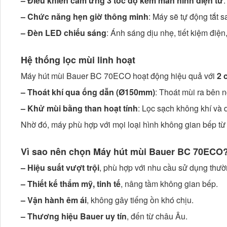
– Điều khiển cảm ứng 3 tốc độ kèm màn hình điện tử
:
– Chức năng hẹn giờ thông minh
: Máy sẽ tự động tắt sa
– Đèn LED chiếu sáng
: Ánh sáng dịu nhẹ, tiết kiệm điệ
Hệ thống lọc mùi linh hoạt
Máy hút mùi Bauer BC 70ECO hoạt động hiệu quả với
2 
– Thoát khí qua ống dẫn (Ø150mm)
: Thoát mùi ra bên 
– Khử mùi bằng than hoạt tính
: Lọc sạch không khí và 
Nhờ đó, máy phù hợp với mọi loại hình không gian bếp t
Vì sao nên chọn Máy hút mùi Bauer BC 70ECO
– Hiệu suất vượt trội
, phù hợp với nhu cầu sử dụng thườ
– Thiết kế thẩm mỹ, tinh tế
, nâng tầm không gian bếp.
– Vận hành êm ái
, không gây tiếng ồn khó chịu.
– Thương hiệu Bauer uy tín
, đến từ châu Âu.