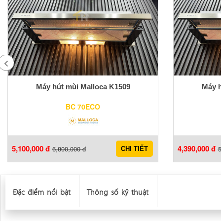
Máy hút mùi Malloca K1509
Máy h
BC 70ECO
5,100,000 đ
4,390,000 đ
6,800,000 đ
5
CHI TIẾT
Đặc điểm nổi bật
Thông số kỹ thuật