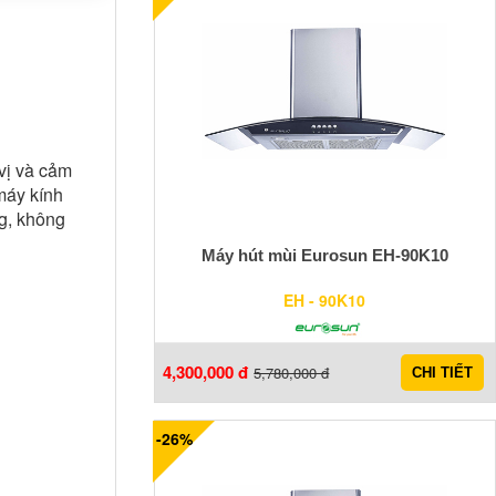
vị và cảm
áy kính
g, không
Máy hút mùi Eurosun EH-90K10
EH - 90K10
4,300,000 đ
5,780,000 đ
CHI TIẾT
-26%