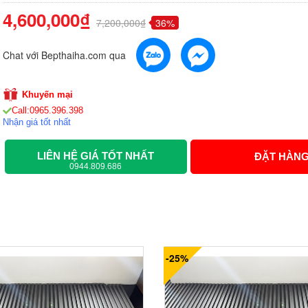
4,600,000₫
7,200,000₫
36%
Chat với Bepthaiha.com qua
Khuyến mại
Call:0965.396.398
Nhận giá tốt nhất
LIÊN HỆ GIÁ TỐT NHẤT
ĐẶT HÀN
0944.809.686
-25%