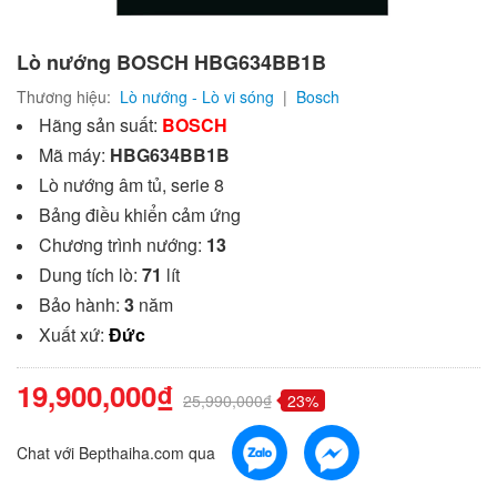
Lò nướng BOSCH HBG634BB1B
Thương hiệu:
Lò nướng - Lò vi sóng
|
Bosch
Hãng sản suất:
BOSCH
Mã máy:
HBG634BB1B
Lò nướng âm tủ, serie 8
Bảng điều khiển cảm ứng
Chương trình nướng:
13
Dung tích lò:
71
lít
Bảo hành:
3
năm
Xuất xứ:
Đức
19,900,000₫
25,990,000₫
23%
Chat với Bepthaiha.com qua