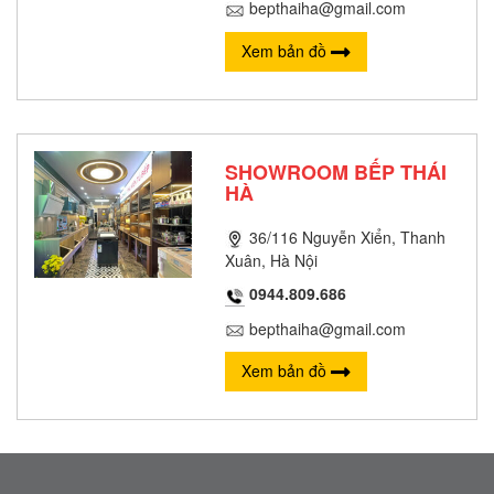
bepthaiha@gmail.com
Xem bản đồ
SHOWROOM BẾP THÁI
HÀ
36/116 Nguyễn Xiển, Thanh
Xuân, Hà Nội
0944.809.686
bepthaiha@gmail.com
Xem bản đồ