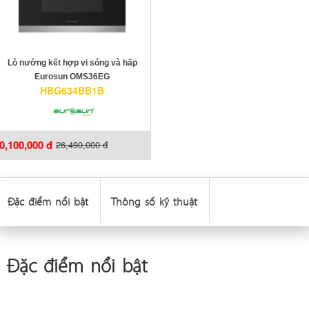
Lò nướng kết hợp vi sóng và hấp
Eurosun OMS36EG
HBG634BB1B
0,100,000 đ
26,490,000 đ
Đặc điểm nổi bật
Thông số kỹ thuật
Đặc điểm nổi bật