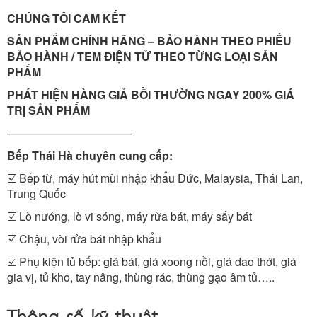
CHÚNG TÔI CAM KẾT
SẢN PHẨM CHÍNH HÃNG – BẢO HÀNH THEO PHIẾU
BẢO HÀNH / TEM ĐIỆN TỬ THEO TỪNG LOẠI SẢN
PHẨM
PHÁT HIỆN HÀNG GIẢ BỒI THƯỜNG NGAY 200% GIÁ
TRỊ SẢN PHẨM
———————————
Bếp Thái Hà chuyên cung cấp:
☑️ Bếp từ, máy hút mùi nhập khẩu Đức, Malaysia, Thái Lan,
Trung Quốc
☑️ Lò nướng, lò vi sóng, máy rửa bát, máy sấy bát
☑️ Chậu, vòi rửa bát nhập khẩu
☑️ Phụ kiện tủ bếp: giá bát, giá xoong nồi, giá dao thớt, giá
gia vị, tủ kho, tay nâng, thùng rác, thùng gạo âm tủ…..
Thông số kỹ thuật