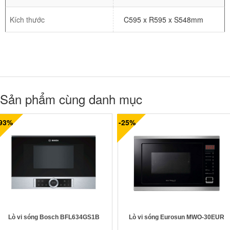
Kích thước
C595 x R595 x S548mm
Sản phẩm cùng danh mục
-93%
-25%
Lò vi sóng Bosch BFL634GS1B
Lò vi sóng Eurosun MWO-30EUR