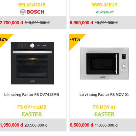
BFL634GS1B
MWO-30EUR
2,700,000 đ
9,950,000 đ
319,900,000 đ
13,290,000 đ
-42%
-41%
Lò nướng Faster FS OV7412MB
Lò vi sóng Faster FS MOV 01
FS OV7412MB
FS MOV 01
1,950,000 đ
6,500,000 đ
20,500,000 đ
11,000,000 đ