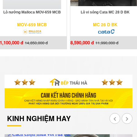
Lò nướng Malloca MOV-659 MCB
Lò vi sóng Cata MC 28 D BK
MOV-659 MCB
MC 28 D BK
1,100,000 đ
8,590,000 đ
14,850,000 đ
11,990,000 đ
KINH NGHIỆM HAY