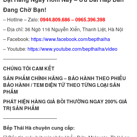
Đang Chờ Bạn!
– Hotline – Zalo:
0944.809.686 – 0965.396.398
– Địa chỉ: 36 Ngõ 116 Nguyễn Xiển, Thanh Liệt, Hà Nội
– Facebook:
https://www.facebook.com/bepthaiha
– Youtube:
https://www.youtube.com/bepthaiha/video
———————————
CHÚNG TÔI CAM KẾT
SẢN PHẨM CHÍNH HÃNG – BẢO HÀNH THEO PHIẾU
BẢO HÀNH / TEM ĐIỆN TỬ THEO TỪNG LOẠI SẢN
PHẨM
PHÁT HIỆN HÀNG GIẢ BỒI THƯỜNG NGAY 200% GIÁ
TRỊ SẢN PHẨM
———————————
Bếp Thái Hà chuyên cung cấp: