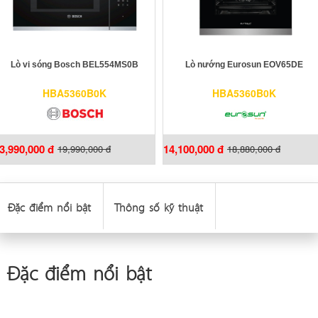
Lò vi sóng Bosch BEL554MS0B
Lò nướng Eurosun EOV65DE
HBA5360B0K
HBA5360B0K
3,990,000 đ
14,100,000 đ
19,990,000 đ
18,880,000 đ
Đặc điểm nổi bật
Thông số kỹ thuật
Đặc điểm nổi bật