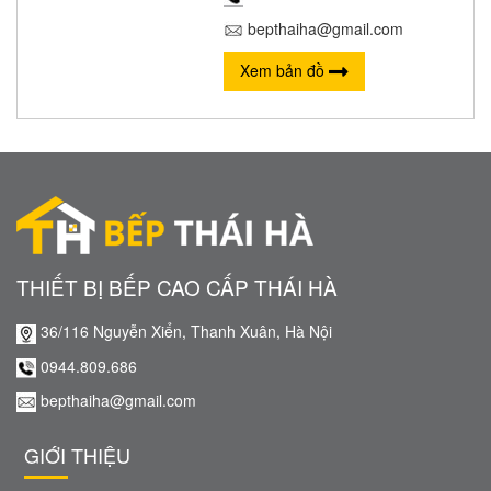
bepthaiha@gmail.com
Xem bản đồ
THIẾT BỊ BẾP CAO CẤP THÁI HÀ
36/116 Nguyễn Xiển, Thanh Xuân, Hà Nội
0944.809.686
bepthaiha@gmail.com
GIỚI THIỆU