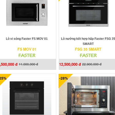
Lò vi sóng Faster FS MOV 01
Lò nướng kết hợp hấp Faster FSG 3
SMART
FS MOV 01
FSG 35 SMART
,500,000 đ
12,500,000 đ
11,000,000 đ
22,900,000 đ
-25%
-28%