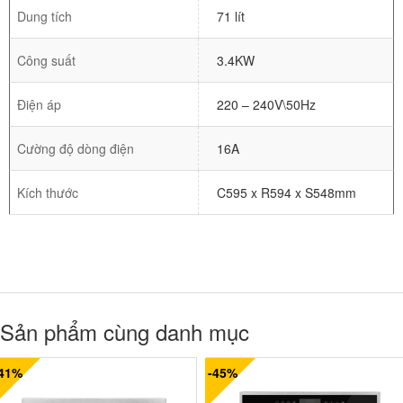
Dung tích
71 lít
Công suất
3.4KW
Điện áp
220 – 240V\50Hz
Cường độ dòng điện
16A
Kích thước
C595 x R594 x S548mm
Sản phẩm cùng danh mục
-41%
-45%