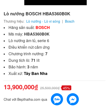
Lò nướng BOSCH HBA5360B0K
Thương hiệu:
Lò nướng - Lò vi sóng
|
Bosch
Hãng sản suất:
BOSCH
Mã máy:
HBA5360B0K
Lò nướng âm tủ, serie 6
Điều khiển nút cảm ứng
Chương trình nướng:
7
Dung tích lò:
71
lít
Bảo hành:
3
năm
Xuất xứ:
Tây Ban Nha
13,900,000₫
25,500,000₫
45%
Chat với Bepthaiha.com qua