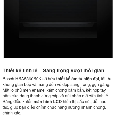
Thiết kế tinh tế – Sang trọng vượt thời gian
Bosch HBA5360B0K sở hữu
thiết kế âm tủ hiện đại
, tối ưu
không gian bếp và mang đến vẻ đẹp sang trọng, gọn gàng.
Mặt lò phủ men enamel xám chống bám bẩn, kết hợp tay
nắm cửa dạng thanh cứng cáp và nút nhấn mở cửa tinh tế.
Bảng điều khiển
màn hình LCD
hiển thị sắc nét, dễ thao
tác, giúp bạn điều chỉnh chức năng nướng nhanh chóng,
chính xác.