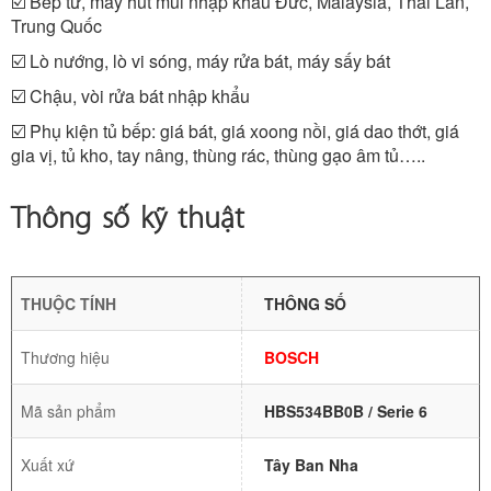
☑️ Bếp từ, máy hút mùi nhập khẩu Đức, Malaysia, Thái Lan,
Trung Quốc
☑️ Lò nướng, lò vi sóng, máy rửa bát, máy sấy bát
☑️ Chậu, vòi rửa bát nhập khẩu
☑️ Phụ kiện tủ bếp: giá bát, giá xoong nồi, giá dao thớt, giá
gia vị, tủ kho, tay nâng, thùng rác, thùng gạo âm tủ…..
Thông số kỹ thuật
THUỘC TÍNH
THÔNG SỐ
Thương hiệu
BOSCH
Mã sản phẩm
HBS534BB0B / Serie 6
Xuất xứ
Tây Ban Nha