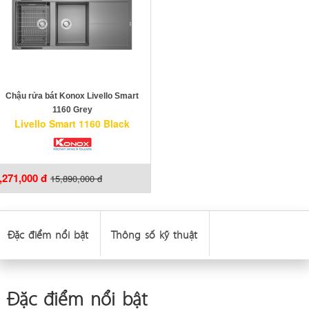
Chậu rửa bát Konox Livello Smart
1160 Grey
Livello Smart 1160 Black
,271,000 đ
15,890,000 đ
Đặc điểm nổi bật
Thông số kỹ thuật
Đặc điểm nổi bật