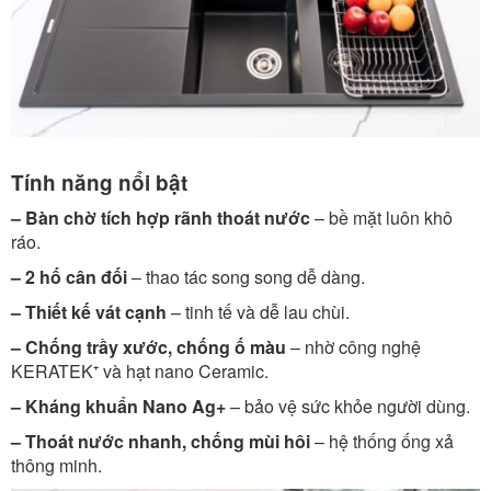
Tính năng nổi bật
– Bàn chờ tích hợp rãnh thoát nước
– bề mặt luôn khô
ráo.
– 2 hố cân đối
– thao tác song song dễ dàng.
– Thiết kế vát cạnh
– tinh tế và dễ lau chùi.
– Chống trầy xước, chống ố màu
– nhờ công nghệ
KERATEK⁺ và hạt nano Ceramic.
– Kháng khuẩn Nano Ag+
– bảo vệ sức khỏe người dùng.
– Thoát nước nhanh, chống mùi hôi
– hệ thống ống xả
thông minh.