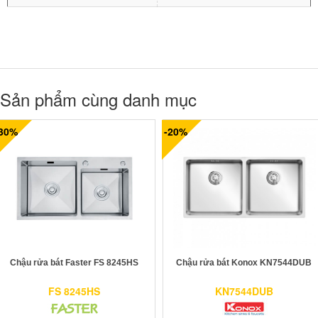
Sản phẩm cùng danh mục
-30%
-20%
Chậu rửa bát Faster FS 8245HS
Chậu rửa bát Konox KN7544DUB
FS 8245HS
KN7544DUB