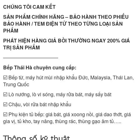
CHÚNG TÔI CAM KẾT
SẢN PHẨM CHÍNH HÃNG – BẢO HÀNH THEO PHIẾU
BẢO HÀNH / TEM ĐIỆN TỬ THEO TỪNG LOẠI SẢN
PHẨM
PHÁT HIỆN HÀNG GIẢ BỒI THƯỜNG NGAY 200% GIÁ
TRỊ SẢN PHẨM
———————————
Bếp Thái Hà chuyên cung cấp:
☑️ Bếp từ, máy hút mùi nhập khẩu Đức, Malaysia, Thái Lan,
Trung Quốc
☑️ Lò nướng, lò vi sóng, máy rửa bát, máy sấy bát
☑️ Chậu, vòi rửa bát nhập khẩu
☑️ Phụ kiện tủ bếp: giá bát, giá xoong nồi, giá dao thớt, giá
gia vị, tủ kho, tay nâng, thùng rác, thùng gạo âm tủ…..
Thông số kỹ thuật