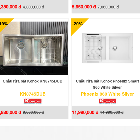
,350,000 đ
5,650,000 đ
4,800,000 đ
7,060,000 đ
-19%
-20%
Chậu rửa bát Konox KN8745DUB
Chậu rửa bát Konox Phoenix Smart
860 White Silver
KN8745DUB
Phoenix 860 White Silver
,880,000 đ
11,990,000 đ
9,680,000 đ
14,990,000 đ