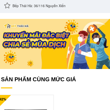
Bếp Thái Hà: 36/116 Nguyễn Xiển
SẢN PHẨM CÙNG MỨC GIÁ
-92%