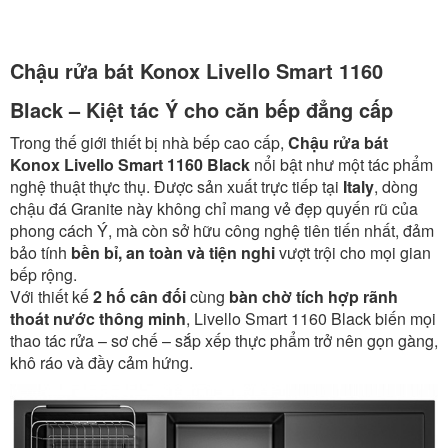
Chậu rửa bát Konox Livello Smart 1160
Black – Kiệt tác Ý cho căn bếp đẳng cấp
Trong thế giới thiết bị nhà bếp cao cấp,
Chậu rửa bát
Konox Livello Smart 1160 Black
nổi bật như một tác phẩm
nghệ thuật thực thụ. Được sản xuất trực tiếp tại
Italy
, dòng
chậu đá Granite này không chỉ mang vẻ đẹp quyến rũ của
phong cách Ý, mà còn sở hữu công nghệ tiên tiến nhất, đảm
bảo tính
bền bỉ, an toàn và tiện nghi
vượt trội cho mọi gian
bếp rộng.
Với thiết kế
2 hố cân đối
cùng
bàn chờ tích hợp rãnh
thoát nước thông minh
, Livello Smart 1160 Black biến mọi
thao tác rửa – sơ chế – sắp xếp thực phẩm trở nên gọn gàng,
khô ráo và đầy cảm hứng.