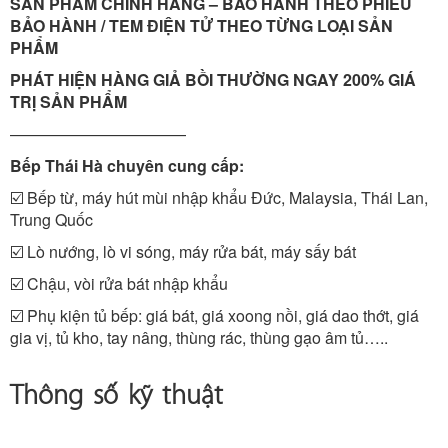
SẢN PHẨM CHÍNH HÃNG – BẢO HÀNH THEO PHIẾU
BẢO HÀNH / TEM ĐIỆN TỬ THEO TỪNG LOẠI SẢN
PHẨM
PHÁT HIỆN HÀNG GIẢ BỒI THƯỜNG NGAY 200% GIÁ
TRỊ SẢN PHẨM
———————————
Bếp Thái Hà chuyên cung cấp:
☑️ Bếp từ, máy hút mùi nhập khẩu Đức, Malaysia, Thái Lan,
Trung Quốc
☑️ Lò nướng, lò vi sóng, máy rửa bát, máy sấy bát
☑️ Chậu, vòi rửa bát nhập khẩu
☑️ Phụ kiện tủ bếp: giá bát, giá xoong nồi, giá dao thớt, giá
gia vị, tủ kho, tay nâng, thùng rác, thùng gạo âm tủ…..
Thông số kỹ thuật