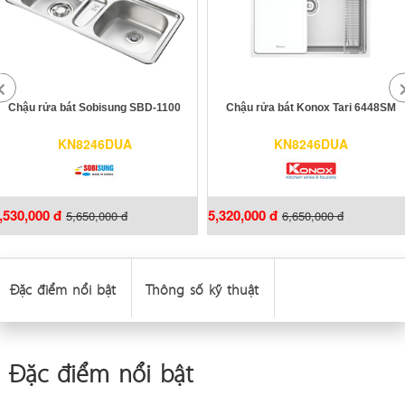
Chậu rửa bát Sobisung SBD-1100
Chậu rửa bát Konox Tari 6448SM
KN8246DUA
KN8246DUA
,530,000 đ
5,320,000 đ
5,650,000 đ
6,650,000 đ
Đặc điểm nổi bật
Thông số kỹ thuật
Đặc điểm nổi bật