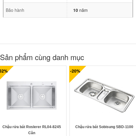
Bảo hành
10
năm
Sản phẩm cùng danh mục
-52%
-20%
Chậu rửa bát Roslerer RL04-8245
Chậu rửa bát Sobisung SBD-1100
Cân