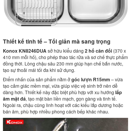
Thiết kế tinh tế – Tối giản mà sang trọng
Konox KN8246DUA
sở hữu kiểu dáng
2 hố cân đối
(370 x
410 mm mỗi hố), cho phép thao tác rửa và sơ chế thực phẩm
đồng thời. Lòng chậu sâu 230 mm giúp hạn chế bắn nước,
tạo sự thoải mái tối đa khi sử dụng.
Điểm nhấn của sản phẩm nằm ở
góc lượn R15mm
– vừa
tạo cảm giác mềm mại, vừa giúp việc vệ sinh trở nên dễ
dàng hơn. Thiết kế này đặc biệt phù hợp với xu hướng
lắp
âm mặt đá
, tạo mặt bàn liền mạch, gọn gàng và tinh tế.
Ngoài ra, chậu cũng linh hoạt với các kiểu lắp dương hoặc
bán âm, phù hợp nhiều phong cách bếp khác nhau.