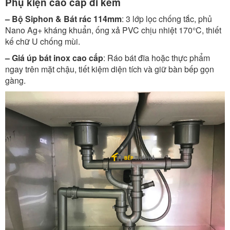
Phụ kiện cao cấp đi kèm
– Bộ Siphon & Bát rác 114mm
: 3 lớp lọc chống tắc, phủ
Nano Ag+ kháng khuẩn, ống xả PVC chịu nhiệt 170°C, thiết
kế chữ U chống mùi.
– Giá úp bát inox cao cấp
: Ráo bát đĩa hoặc thực phẩm
ngay trên mặt chậu, tiết kiệm diện tích và giữ bàn bếp gọn
gàng.