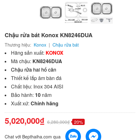
Chậu rửa bát Konox KN8246DUA
Thương hiệu:
Konox
|
Chậu rửa bát
Hãng sản xuất:
KONOX
Mã chậu:
KN8246DUA
Chậu rửa hai hố cân
Thiết kế lắp âm bàn đá
Chất liệu: Inox 304 AISI
Bảo hành:
10
năm
Xuất xứ:
Chính hãng
5,020,000₫
6,280,000₫
20%
Chat với Bepthaiha.com qua