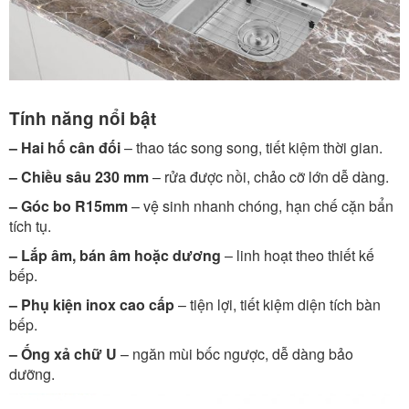
Tính năng nổi bật
– Hai hố cân đối
– thao tác song song, tiết kiệm thời gian.
– Chiều sâu 230 mm
– rửa được nồi, chảo cỡ lớn dễ dàng.
– Góc bo R15mm
– vệ sinh nhanh chóng, hạn chế cặn bẩn
tích tụ.
– Lắp âm, bán âm hoặc dương
– linh hoạt theo thiết kế
bếp.
– Phụ kiện inox cao cấp
– tiện lợi, tiết kiệm diện tích bàn
bếp.
– Ống xả chữ U
– ngăn mùi bốc ngược, dễ dàng bảo
dưỡng.