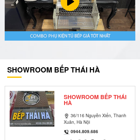
SHOWROOM BẾP THÁI HÀ
SHOWROOM BẾP THÁI
HÀ
36/116 Nguyễn Xiển, Thanh
Xuân, Hà Nội
0944.809.686