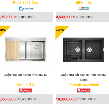
RL04-8245 Cân
SBD-1100
,950,000 đ
4,530,000 đ
6,180,000 đ
5,650,000 đ
-20%
-20%
Chậu rửa bát Konox KN8850TD
Chậu rửa bát Konox Phoenix 860
Black
KN8850TD
Phoenix 860 Black
,360,000 đ
10,390,000 đ
10,450,000 đ
12,990,000 đ