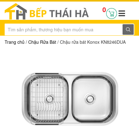
0
Trang chủ
/
Chậu Rửa Bát
/ Chậu rửa bát Konox KN8246DUA