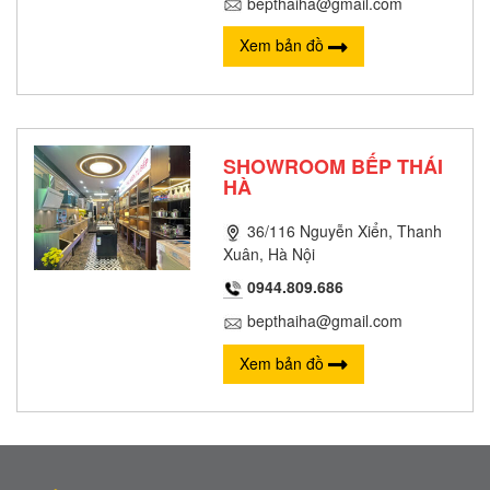
bepthaiha@gmail.com
Xem bản đồ
SHOWROOM BẾP THÁI
HÀ
36/116 Nguyễn Xiển, Thanh
Xuân, Hà Nội
0944.809.686
bepthaiha@gmail.com
Xem bản đồ