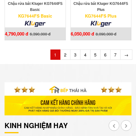
Chậu rửa bát Kluger KG7644FS
Chậu rửa bát Kluger KG7644FS
Basic
Plus
KG7644FS Basic
KG7644FS Plus
4,790,000 đ
6,050,000 đ
6,390,000 đ
8,090,000 đ
1
2
3
4
5
6
7
→
KINH NGHIỆM HAY