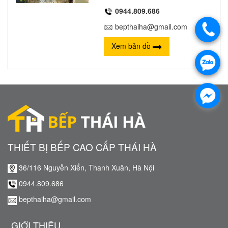
0944.809.686
bepthaiha@gmail.com
Xem bản đồ
THIẾT BỊ BẾP CAO CẤP THÁI HÀ
36/116 Nguyễn Xiển, Thanh Xuân, Hà Nội
0944.809.686
bepthaiha@gmail.com
GIỚI THIỆU