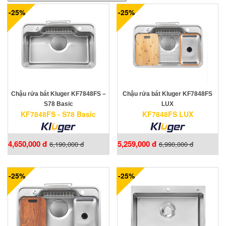
-25%
-25%
Chậu rửa bát Kluger KF7848FS –
Chậu rửa bát Kluger KF7848FS
S78 Basic
LUX
KF7848FS - S78 Basic
KF7848FS LUX
4,650,000 đ
5,259,000 đ
6,190,000 đ
6,990,000 đ
-25%
-25%